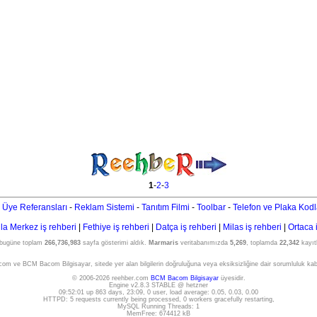
1
-
2
-
3
 Üye Referansları
-
Reklam Sistemi
-
Tanıtım Filmi
-
Toolbar
-
Telefon ve Plaka Kodl
a Merkez iş rehberi
|
Fethiye iş rehberi
|
Datça iş rehberi
|
Milas iş rehberi
|
Ortaca 
 bugüne toplam
266,736,983
sayfa gösterimi aldık.
Marmaris
veritabanımızda
5,269
, toplamda
22,342
kayıtl
om ve BCM Bacom Bilgisayar, sitede yer alan bilgilerin doğruluğuna veya eksiksizliğine dair sorumluluk ka
© 2006-2026 reehber.com
BCM Bacom Bilgisayar
üyesidir.
Engine v2.8.3 STABLE @ hetzner
09:52:01 up 863 days, 23:09, 0 user, load average: 0.05, 0.03, 0.00
HTTPD: 5 requests currently being processed, 0 workers gracefully restarting,
MySQL Running Threads: 1
MemFree: 674412 kB