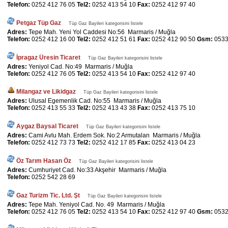
Telefon:
0252 412 76 05
Tel2:
0252 413 54 10
Fax:
0252 412 97 40
Petgaz Tüp Gaz
Tüp Gaz Bayileri kategorisini listele
Adres:
Tepe Mah. Yeni Yol Caddesi No:56 Marmaris / Muğla
Telefon:
0252 412 16 00
Tel2:
0252 412 51 61
Fax:
0252 412 90 50
Gsm:
0533
İpragaz Üresin Ticaret
Tüp Gaz Bayileri kategorisini listele
Adres:
Yeniyol Cad. No:49 Marmaris / Muğla
Telefon:
0252 412 76 05
Tel2:
0252 413 54 10
Fax:
0252 412 97 40
Milangaz ve Likidgaz
Tüp Gaz Bayileri kategorisini listele
Adres:
Ulusal Egemenlik Cad. No:55 Marmaris / Muğla
Telefon:
0252 413 55 33
Tel2:
0252 413 43 38
Fax:
0252 413 75 10
Aygaz Baysal Ticaret
Tüp Gaz Bayileri kategorisini listele
Adres:
Cami Avlu Mah. Erdem Sok. No:2 Armutalan Marmaris / Muğla
Telefon:
0252 412 73 73
Tel2:
0252 412 17 85
Fax:
0252 413 04 23
Öz Tarım Hasan Öz
Tüp Gaz Bayileri kategorisini listele
Adres:
Cumhuriyet Cad. No:33 Akşehir Marmaris / Muğla
Telefon:
0252 542 28 69
Gaz Turizm Tic. Ltd. Şt
Tüp Gaz Bayileri kategorisini listele
Adres:
Tepe Mah. Yeniyol Cad. No. 49 Marmaris / Muğla
Telefon:
0252 412 76 05
Tel2:
0252 413 54 10
Fax:
0252 412 97 40
Gsm:
0532