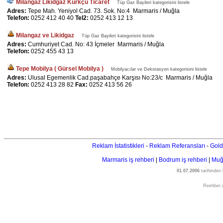
Milangaz Likidgaz Kürkçü Ticaret
Tüp Gaz Bayileri kategorisini listele
Adres:
Tepe Mah. Yeniyol Cad. 73. Sok. No:4 Marmaris / Muğla
Telefon:
0252 412 40 40
Tel2:
0252 413 12 13
Milangaz ve Likidgaz
Tüp Gaz Bayileri kategorisini listele
Adres:
Cumhuriyet Cad. No: 43 İçmeler Marmaris / Muğla
Telefon:
0252 455 43 13
Tepe Mobilya ( Gürsel Mobilya )
Mobilyacılar ve Dekorasyon kategorisini listele
Adres:
Ulusal Egemenlik Cad.paşabahçe Karşısı No:23/c Marmaris / Muğla
Telefon:
0252 413 28 82
Fax:
0252 413 56 26
Reklam İstatistikleri
-
Reklam Referansları
-
Gold
Marmaris iş rehberi
|
Bodrum iş rehberi
|
Muğl
01.07.2006
tarihinden
Reehber.c