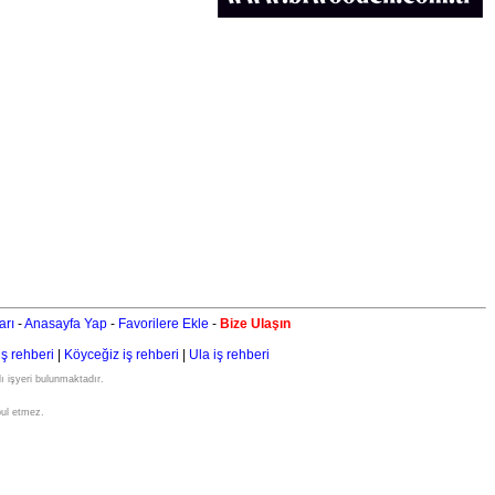
arı
-
Anasayfa Yap
-
Favorilere Ekle
-
Bize Ulaşın
iş rehberi
|
Köyceğiz iş rehberi
|
Ula iş rehberi
ı işyeri bulunmaktadır.
bul etmez.