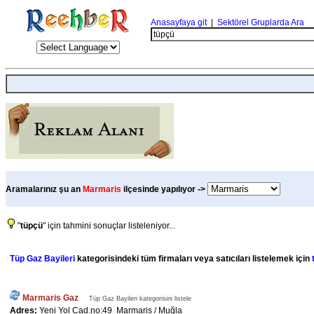
Anasayfaya git
|
Sektörel Gruplarda Ara
Aramalarınız şu an
Marmaris
ilçesinde yapılıyor ->
"
tüpçü
" için tahmini sonuçlar listeleniyor...
Tüp Gaz Bayileri
kategorisindeki tüm firmaları veya satıcıları listelemek için
Marmaris Gaz
Tüp Gaz Bayileri kategorisini listele
Adres:
Yeni Yol Cad.no:49 Marmaris / Muğla