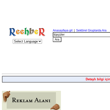
Anasayfaya git
|
Sektörel Gruplarda Ara
Detaylı bilgi içi