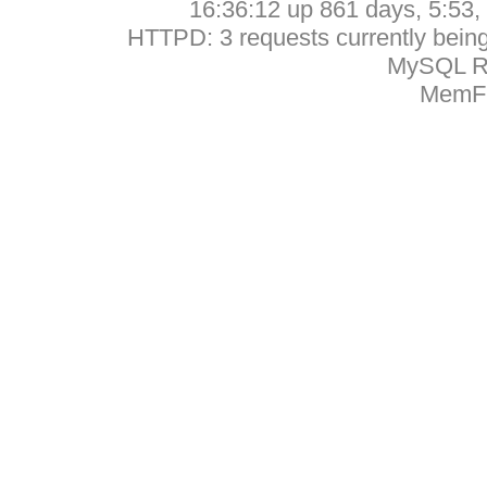
16:36:12 up 861 days, 5:53, 
HTTPD: 3 requests currently being 
MySQL Ru
MemFr