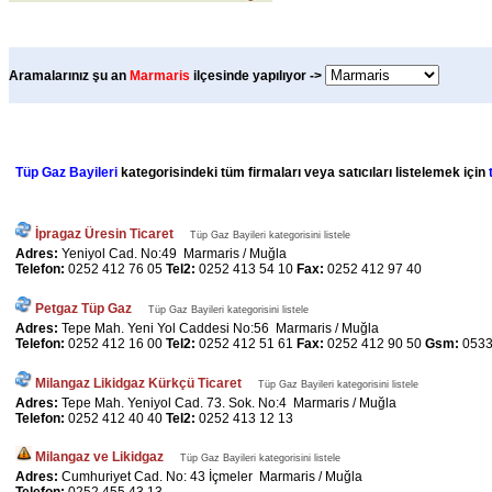
Aramalarınız şu an
Marmaris
ilçesinde yapılıyor ->
Tüp Gaz Bayileri
kategorisindeki tüm firmaları veya satıcıları listelemek için
İpragaz Üresin Ticaret
Tüp Gaz Bayileri kategorisini listele
Adres:
Yeniyol Cad. No:49 Marmaris / Muğla
Telefon:
0252 412 76 05
Tel2:
0252 413 54 10
Fax:
0252 412 97 40
Petgaz Tüp Gaz
Tüp Gaz Bayileri kategorisini listele
Adres:
Tepe Mah. Yeni Yol Caddesi No:56 Marmaris / Muğla
Telefon:
0252 412 16 00
Tel2:
0252 412 51 61
Fax:
0252 412 90 50
Gsm:
0533
Milangaz Likidgaz Kürkçü Ticaret
Tüp Gaz Bayileri kategorisini listele
Adres:
Tepe Mah. Yeniyol Cad. 73. Sok. No:4 Marmaris / Muğla
Telefon:
0252 412 40 40
Tel2:
0252 413 12 13
Milangaz ve Likidgaz
Tüp Gaz Bayileri kategorisini listele
Adres:
Cumhuriyet Cad. No: 43 İçmeler Marmaris / Muğla