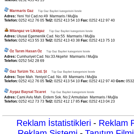
Telefon:
0252 455 43 13
Marmaris Gaz
Tüp Gaz Bayileri kategorisini listele
Adres:
Yeni Yol Cad.no:49 Marmaris / Muğla
Telefon:
0252 412 76 05
Tel2:
0252 413 54 10
Fax:
0252 412 97 40
Milangaz ve Likidgaz
Tüp Gaz Bayileri kategorisini listele
Adres:
Ulusal Egemenlik Cad. No:55 Marmaris / Muğla
Telefon:
0252 413 55 33
Tel2:
0252 413 43 38
Fax:
0252 413 75 10
Öz Tarım Hasan Öz
Tüp Gaz Bayileri kategorisini listele
Adres:
Cumhuriyet Cad. No:33 Akşehir Marmaris / Muğla
Telefon:
0252 542 28 69
Gaz Turizm Tic. Ltd. Şt
Tüp Gaz Bayileri kategorisini listele
Adres:
Tepe Mah. Yeniyol Cad. No. 49 Marmaris / Muğla
Telefon:
0252 412 76 05
Tel2:
0252 413 54 10
Fax:
0252 412 97 40
Gsm:
0532
Aygaz Baysal Ticaret
Tüp Gaz Bayileri kategorisini listele
Adres:
Cami Avlu Mah. Erdem Sok. No:2 Armutalan Marmaris / Muğla
Telefon:
0252 412 73 73
Tel2:
0252 412 17 85
Fax:
0252 413 04 23
Reklam İstatistikleri
-
Reklam R
Reklam Sistemi
-
Tanıtım Filmi