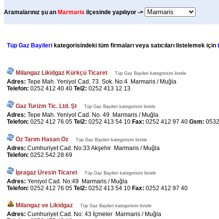
Aramalarınız şu an
Marmaris
ilçesinde yapılıyor ->
Tüp Gaz Bayileri
kategorisindeki tüm firmaları veya satıcıları listelemek için
Milangaz Likidgaz Kürkçü Ticaret
Tüp Gaz Bayileri kategorisini listele
Adres:
Tepe Mah. Yeniyol Cad. 73. Sok. No:4 Marmaris / Muğla
Telefon:
0252 412 40 40
Tel2:
0252 413 12 13
Gaz Turizm Tic. Ltd. Şt
Tüp Gaz Bayileri kategorisini listele
Adres:
Tepe Mah. Yeniyol Cad. No. 49 Marmaris / Muğla
Telefon:
0252 412 76 05
Tel2:
0252 413 54 10
Fax:
0252 412 97 40
Gsm:
0532
Öz Tarım Hasan Öz
Tüp Gaz Bayileri kategorisini listele
Adres:
Cumhuriyet Cad. No:33 Akşehir Marmaris / Muğla
Telefon:
0252 542 28 69
İpragaz Üresin Ticaret
Tüp Gaz Bayileri kategorisini listele
Adres:
Yeniyol Cad. No:49 Marmaris / Muğla
Telefon:
0252 412 76 05
Tel2:
0252 413 54 10
Fax:
0252 412 97 40
Milangaz ve Likidgaz
Tüp Gaz Bayileri kategorisini listele
Adres:
Cumhuriyet Cad. No: 43 İçmeler Marmaris / Muğla