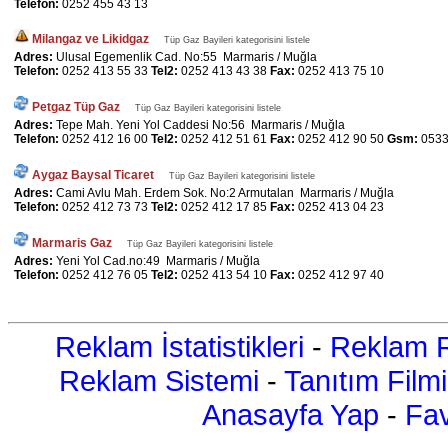
Telefon:
0252 455 43 13
Milangaz ve Likidgaz
Tüp Gaz Bayileri kategorisini listele
Adres:
Ulusal Egemenlik Cad. No:55 Marmaris / Muğla
Telefon:
0252 413 55 33
Tel2:
0252 413 43 38
Fax:
0252 413 75 10
Petgaz Tüp Gaz
Tüp Gaz Bayileri kategorisini listele
Adres:
Tepe Mah. Yeni Yol Caddesi No:56 Marmaris / Muğla
Telefon:
0252 412 16 00
Tel2:
0252 412 51 61
Fax:
0252 412 90 50
Gsm:
0533
Aygaz Baysal Ticaret
Tüp Gaz Bayileri kategorisini listele
Adres:
Cami Avlu Mah. Erdem Sok. No:2 Armutalan Marmaris / Muğla
Telefon:
0252 412 73 73
Tel2:
0252 412 17 85
Fax:
0252 413 04 23
Marmaris Gaz
Tüp Gaz Bayileri kategorisini listele
Adres:
Yeni Yol Cad.no:49 Marmaris / Muğla
Telefon:
0252 412 76 05
Tel2:
0252 413 54 10
Fax:
0252 412 97 40
Reklam İstatistikleri
-
Reklam R
Reklam Sistemi
-
Tanıtım Filmi
Anasayfa Yap
-
Fav