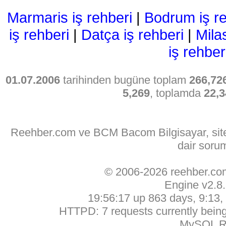
Marmaris iş rehberi
|
Bodrum iş re
iş rehberi
|
Datça iş rehberi
|
Mila
iş rehber
01.07.2006
tarihinden bugüne toplam
266,72
5,269
, toplamda
22,3
Reehber.com ve BCM Bacom Bilgisayar, sitede
dair soru
© 2006-2026 reehber.c
Engine v2.8
19:56:17 up 863 days, 9:13, 
HTTPD: 7 requests currently being 
MySQL Ru