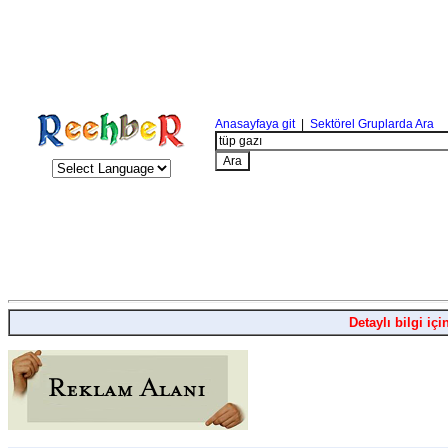
Anasayfaya git
|
Sektörel Gruplarda Ara
Detaylı bilgi içi