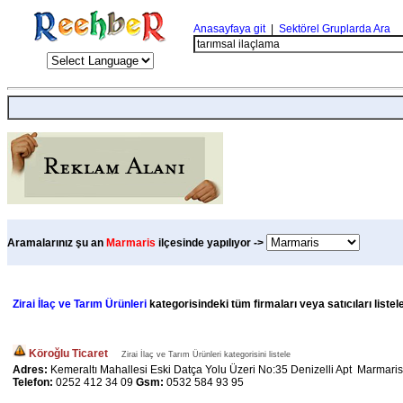
Anasayfaya git
|
Sektörel Gruplarda Ara
Aramalarınız şu an
Marmaris
ilçesinde yapılıyor ->
Zirai İlaç ve Tarım Ürünleri
kategorisindeki tüm firmaları veya satıcıları liste
Köroğlu Ticaret
Zirai İlaç ve Tarım Ürünleri kategorisini listele
Adres:
Kemeraltı Mahallesi Eski Datça Yolu Üzeri No:35 Denizelli Apt Marmaris
Telefon:
0252 412 34 09
Gsm:
0532 584 93 95