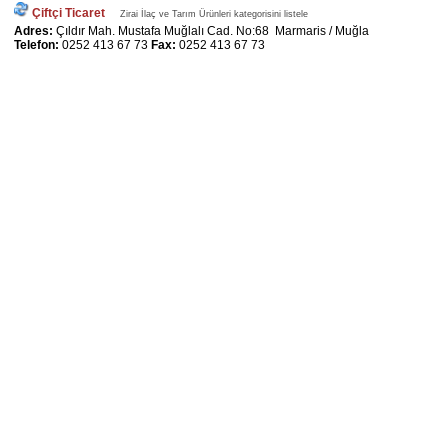
Çiftçi Ticaret
Zirai İlaç ve Tarım Ürünleri kategorisini listele
Adres:
Çıldır Mah. Mustafa Muğlalı Cad. No:68 Marmaris / Muğla
Telefon:
0252 413 67 73
Fax:
0252 413 67 73