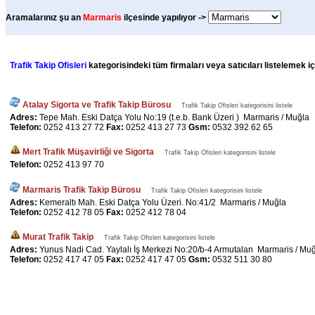
Aramalarınız şu an
Marmaris
ilçesinde yapılıyor ->
Trafik Takip Ofisleri
kategorisindeki tüm firmaları veya satıcıları listelemek i
Atalay Sigorta ve Trafik Takip Bürosu
Trafik Takip Ofisleri kategorisini listele
Adres:
Tepe Mah. Eski Datça Yolu No:19 (t.e.b. Bank Üzeri ) Marmaris / Muğla
Telefon:
0252 413 27 72
Fax:
0252 413 27 73
Gsm:
0532 392 62 65
Mert Trafik Müşavirliği ve Sigorta
Trafik Takip Ofisleri kategorisini listele
Telefon:
0252 413 97 70
Marmaris Trafik Takip Bürosu
Trafik Takip Ofisleri kategorisini listele
Adres:
Kemeraltı Mah. Eski Datça Yolu Üzeri. No:41/2 Marmaris / Muğla
Telefon:
0252 412 78 05
Fax:
0252 412 78 04
Murat Trafik Takip
Trafik Takip Ofisleri kategorisini listele
Adres:
Yunus Nadi Cad. Yaylalı İş Merkezi No:20/b-4 Armutalan Marmaris / Mu
Telefon:
0252 417 47 05
Fax:
0252 417 47 05
Gsm:
0532 511 30 80