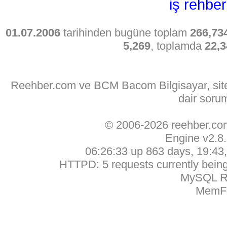
iş rehber
01.07.2006
tarihinden bugüne toplam
266,73
5,269
, toplamda
22,3
Reehber.com ve BCM Bacom Bilgisayar, sitede
dair soru
© 2006-2026 reehber.c
Engine v2.8
06:26:33 up 863 days, 19:43, 
HTTPD: 5 requests currently being 
MySQL Ru
MemFr