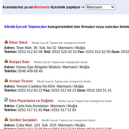
Aramalarınız şu an
Marmaris
ilçesinde yapılıyor ->
Alkollü İçecek Toptancıları
kategorisindeki tüm firmaları veya satıcıları liste
Efem Tekel
Alkollü İçecek Toptancıları kategorisini listele
Adres:
Tepe Mah. 36. Sok. No:32 Marmaris / Muğla
Telefon:
0252 412 62 06
Tel2:
0532 520 42 52
Fax:
0252 412 62 05
Gsm:
0532
Burgaz Rakı
Alkollü İçecek Toptancıları kategorisini listele
Adres:
Güney Ege Bölgeler Müdürü Marmaris / Muğla
Telefon:
0546 409 68 46
Arslan Ticaret
Alkollü İçecek Toptancıları kategorisini listele
Adres:
Yeniyol Caddesi No:65/4 Marmaris / Muğla
Telefon:
0252 412 83 22
Fax:
0252 412 83 23
Gsm:
0532 283 51 41
Efes Pazarlama ve Dağıtım
Alkollü İçecek Toptancıları kategorisini listele
Adres:
Cami Avlu Armutalan Marmaris / Muğla
Telefon:
0252 417 51 82
Fax:
0252 417 51 83
Sevilen Şarapları
Alkollü İçecek Toptancıları kategorisini listele
Adres:
Çıldır Mah. 103. Sok. 25/3 Marmaris / Muğla