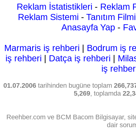
Reklam İstatistikleri
-
Reklam R
Reklam Sistemi
-
Tanıtım Filmi
Anasayfa Yap
-
Fav
Marmaris iş rehberi
|
Bodrum iş re
iş rehberi
|
Datça iş rehberi
|
Mila
iş rehber
01.07.2006
tarihinden bugüne toplam
266,73
5,269
, toplamda
22,3
Reehber.com ve BCM Bacom Bilgisayar, sitede
dair soru