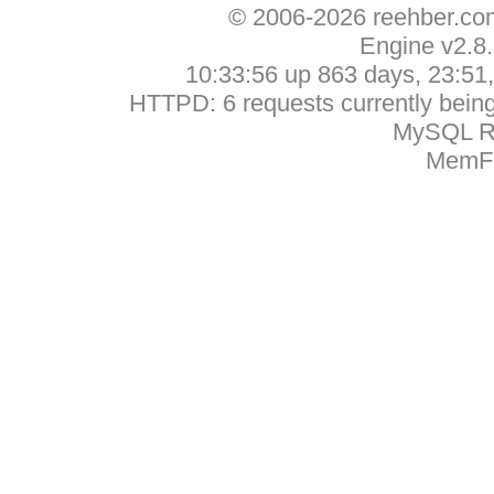
© 2006-2026 reehber.c
Engine v2.8
10:33:56 up 863 days, 23:51, 
HTTPD: 6 requests currently being 
MySQL Ru
MemFr