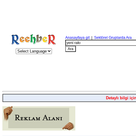
Anasayfaya git
|
Sektörel Gruplarda Ara
Detaylı bilgi içi