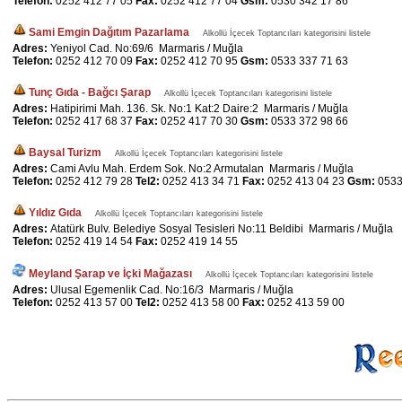
Telefon:
0252 412 77 05
Fax:
0252 412 77 04
Gsm:
0530 342 17 86
Sami Emgin Dağıtım Pazarlama
Alkollü İçecek Toptancıları kategorisini listele
Adres:
Yeniyol Cad. No:69/6 Marmaris / Muğla
Telefon:
0252 412 70 09
Fax:
0252 412 70 95
Gsm:
0533 337 71 63
Tunç Gıda - Bağcı Şarap
Alkollü İçecek Toptancıları kategorisini listele
Adres:
Hatipirimi Mah. 136. Sk. No:1 Kat:2 Daire:2 Marmaris / Muğla
Telefon:
0252 417 68 37
Fax:
0252 417 70 30
Gsm:
0533 372 98 66
Baysal Turizm
Alkollü İçecek Toptancıları kategorisini listele
Adres:
Cami Avlu Mah. Erdem Sok. No:2 Armutalan Marmaris / Muğla
Telefon:
0252 412 79 28
Tel2:
0252 413 34 71
Fax:
0252 413 04 23
Gsm:
0533
Yıldız Gıda
Alkollü İçecek Toptancıları kategorisini listele
Adres:
Atatürk Bulv. Belediye Sosyal Tesisleri No:11 Beldibi Marmaris / Muğla
Telefon:
0252 419 14 54
Fax:
0252 419 14 55
Meyland Şarap ve İçki Mağazası
Alkollü İçecek Toptancıları kategorisini listele
Adres:
Ulusal Egemenlik Cad. No:16/3 Marmaris / Muğla
Telefon:
0252 413 57 00
Tel2:
0252 413 58 00
Fax:
0252 413 59 00