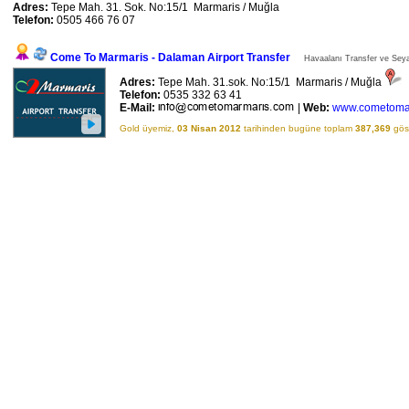
Adres:
Tepe Mah. 31. Sok. No:15/1 Marmaris / Muğla
Telefon:
0505 466 76 07
Come To Marmaris - Dalaman Airport Transfer
Havaalanı Transfer ve Seyah
Adres:
Tepe Mah. 31.sok. No:15/1 Marmaris / Muğla
Telefon:
0535 332 63 41
E-Mail:
|
Web:
www.cometoma
Gold üyemiz,
03 Nisan 2012
tarihinden bugüne toplam
387,369
göst