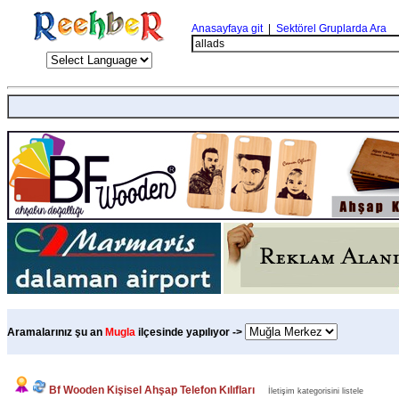
Anasayfaya git
|
Sektörel Gruplarda Ara
Aramalarınız şu an
Mugla
ilçesinde yapılıyor ->
Bf Wooden Kişisel Ahşap Telefon Kılıfları
İletişim kategorisini listele