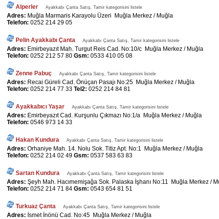
Alperler
Ayakkabı Çanta Satış, Tamir kategorisini listele
Adres:
Muğla Marmaris Karayolu Üzeri Muğla Merkez / Muğla
Telefon:
0252 214 29 05
Pelin Ayakkabı Çanta
Ayakkabı Çanta Satış, Tamir kategorisini listele
Adres:
Emirbeyazıt Mah. Turgut Reis Cad. No:10/c Muğla Merkez / Muğla
Telefon:
0252 212 57 80
Gsm:
0533 410 05 08
Zenne Pabuç
Ayakkabı Çanta Satış, Tamir kategorisini listele
Adres:
Recai Güreli Cad. Önüçan Pasajı No:25 Muğla Merkez / Muğla
Telefon:
0252 214 77 33
Tel2:
0252 214 84 81
Ayakkabıcı Yaşar
Ayakkabı Çanta Satış, Tamir kategorisini listele
Adres:
Emirbeyazıt Cad. Kurşunlu Çıkmazı No:1/a Muğla Merkez / Muğla
Telefon:
0546 973 14 33
Hakan Kundura
Ayakkabı Çanta Satış, Tamir kategorisini listele
Adres:
Orhaniye Mah. 14. Nolu Sok. Titiz Apt. No:1 Muğla Merkez / Muğla
Telefon:
0252 214 02 49
Gsm:
0537 583 63 83
Sartan Kundura
Ayakkabı Çanta Satış, Tamir kategorisini listele
Adres:
Şeyh Mah. Hacımemişağa Sok. Palaska İşhanı No:11 Muğla Merkez / M
Telefon:
0252 214 71 84
Gsm:
0543 654 81 51
Turkuaz Çanta
Ayakkabı Çanta Satış, Tamir kategorisini listele
Adres:
İsmet İnönü Cad. No:45 Muğla Merkez / Muğla