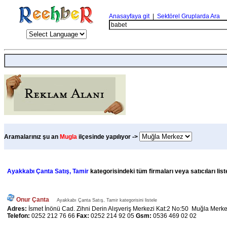
Anasayfaya git
|
Sektörel Gruplarda Ara
Aramalarınız şu an
Mugla
ilçesinde yapılıyor ->
Ayakkabı Çanta Satış, Tamir
kategorisindeki tüm firmaları veya satıcıları lis
Onur Çanta
Ayakkabı Çanta Satış, Tamir kategorisini listele
Adres:
İsmet İnönü Cad. Zihni Derin Alışveriş Merkezi Kat:2 No:50 Muğla Merke
Telefon:
0252 212 76 66
Fax:
0252 214 92 05
Gsm:
0536 469 02 02