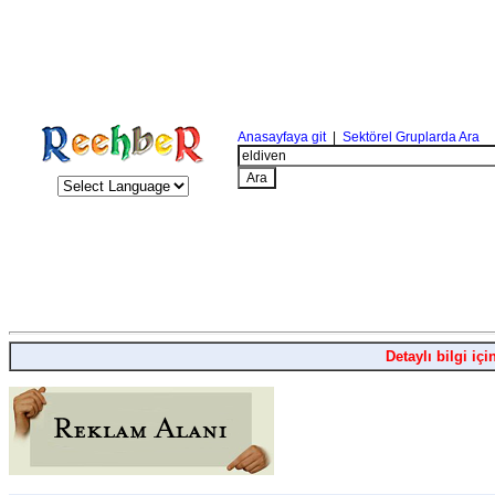
Anasayfaya git
|
Sektörel Gruplarda Ara
Detaylı bilgi içi