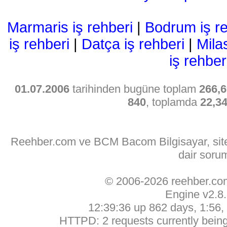
Marmaris iş rehberi
|
Bodrum iş re
iş rehberi
|
Datça iş rehberi
|
Mila
iş rehber
01.07.2006
tarihinden bugüne toplam
266,6
840
, toplamda
22,3
Reehber.com ve BCM Bacom Bilgisayar, sitede
dair soru
© 2006-2026 reehber.c
Engine v2.8
12:39:36 up 862 days, 1:56, 
HTTPD: 2 requests currently being 