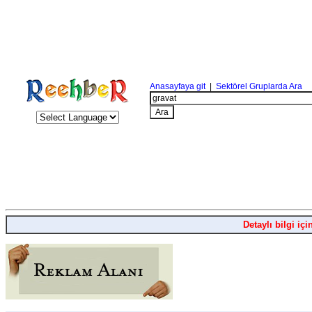
Anasayfaya git
|
Sektörel Gruplarda Ara
Detaylı bilgi içi