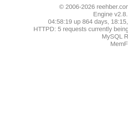
© 2006-2026 reehber.c
Engine v2.8
04:58:19 up 864 days, 18:15, 
HTTPD: 5 requests currently being 
MySQL Ru
MemFr