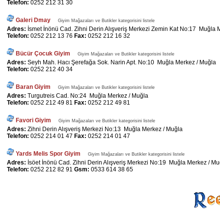
Telefon:
0252 212 31 30
Galeri Dmay
Giyim Mağazaları ve Butikler kategorisini listele
Adres:
İsmet İnönü Cad. Zihni Derin Alışveriş Merkezi Zemin Kat No:17 Muğla 
Telefon:
0252 212 13 76
Fax:
0252 212 16 32
Bücür Çocuk Giyim
Giyim Mağazaları ve Butikler kategorisini listele
Adres:
Seyh Mah. Hacı Şerefağa Sok. Narin Apt. No:10 Muğla Merkez / Muğla
Telefon:
0252 212 40 34
Baran Giyim
Giyim Mağazaları ve Butikler kategorisini listele
Adres:
Turgutreis Cad. No:24 Muğla Merkez / Muğla
Telefon:
0252 212 49 81
Fax:
0252 212 49 81
Favori Giyim
Giyim Mağazaları ve Butikler kategorisini listele
Adres:
Zihni Derin Alışveriş Merkezi No:13 Muğla Merkez / Muğla
Telefon:
0252 214 01 47
Fax:
0252 214 01 47
Yards Melis Spor Giyim
Giyim Mağazaları ve Butikler kategorisini listele
Adres:
İsöet İnönü Cad. Zihni Derin Alışveriş Merkezi No:19 Muğla Merkez / Mu
Telefon:
0252 212 82 91
Gsm:
0533 614 38 65