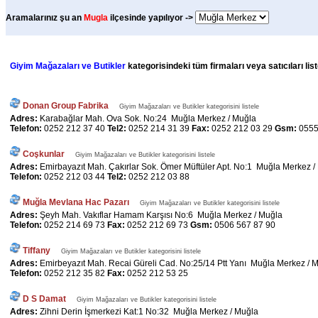
Aramalarınız şu an
Mugla
ilçesinde yapılıyor ->
Giyim Mağazaları ve Butikler
kategorisindeki tüm firmaları veya satıcıları li
Donan Group Fabrika
Giyim Mağazaları ve Butikler kategorisini listele
Adres:
Karabağlar Mah. Ova Sok. No:24 Muğla Merkez / Muğla
Telefon:
0252 212 37 40
Tel2:
0252 214 31 39
Fax:
0252 212 03 29
Gsm:
0555
Coşkunlar
Giyim Mağazaları ve Butikler kategorisini listele
Adres:
Emirbayazıt Mah. Çakırlar Sok. Ömer Müftüler Apt. No:1 Muğla Merkez /
Telefon:
0252 212 03 44
Tel2:
0252 212 03 88
Muğla Mevlana Hac Pazarı
Giyim Mağazaları ve Butikler kategorisini listele
Adres:
Şeyh Mah. Vakıflar Hamam Karşısı No:6 Muğla Merkez / Muğla
Telefon:
0252 214 69 73
Fax:
0252 212 69 73
Gsm:
0506 567 87 90
Tiffany
Giyim Mağazaları ve Butikler kategorisini listele
Adres:
Emirbeyazıt Mah. Recai Güreli Cad. No:25/14 Ptt Yanı Muğla Merkez / 
Telefon:
0252 212 35 82
Fax:
0252 212 53 25
D S Damat
Giyim Mağazaları ve Butikler kategorisini listele
Adres:
Zihni Derin İşmerkezi Kat:1 No:32 Muğla Merkez / Muğla