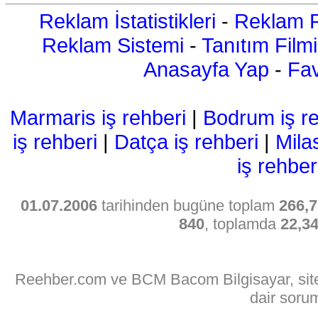
Reklam İstatistikleri
-
Reklam R
Reklam Sistemi
-
Tanıtım Filmi
Anasayfa Yap
-
Fav
Marmaris iş rehberi
|
Bodrum iş re
iş rehberi
|
Datça iş rehberi
|
Mila
iş rehber
01.07.2006
tarihinden bugüne toplam
266,7
840
, toplamda
22,3
Reehber.com ve BCM Bacom Bilgisayar, sitede
dair soru