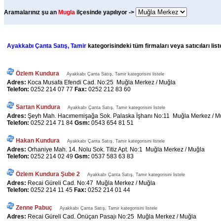
Aramalarınız şu an
Mugla
ilçesinde yapılıyor ->
Ayakkabı Çanta Satış, Tamir
kategorisindeki tüm firmaları veya satıcıları lis
Özlem Kundura
Ayakkabı Çanta Satış, Tamir kategorisini listele
Adres:
Koca Musafa Efendi Cad. No:25 Muğla Merkez / Muğla
Telefon:
0252 214 07 77
Fax:
0252 212 83 60
Sartan Kundura
Ayakkabı Çanta Satış, Tamir kategorisini listele
Adres:
Şeyh Mah. Hacımemişağa Sok. Palaska İşhanı No:11 Muğla Merkez / M
Telefon:
0252 214 71 84
Gsm:
0543 654 81 51
Hakan Kundura
Ayakkabı Çanta Satış, Tamir kategorisini listele
Adres:
Orhaniye Mah. 14. Nolu Sok. Titiz Apt. No:1 Muğla Merkez / Muğla
Telefon:
0252 214 02 49
Gsm:
0537 583 63 83
Özlem Kundura Şube 2
Ayakkabı Çanta Satış, Tamir kategorisini listele
Adres:
Recai Güreli Cad. No:47 Muğla Merkez / Muğla
Telefon:
0252 214 11 45
Fax:
0252 214 01 44
Zenne Pabuç
Ayakkabı Çanta Satış, Tamir kategorisini listele
Adres:
Recai Güreli Cad. Önüçan Pasajı No:25 Muğla Merkez / Muğla