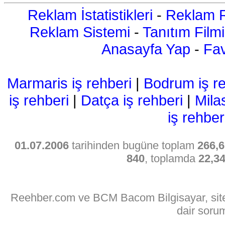
Reklam İstatistikleri
-
Reklam R
Reklam Sistemi
-
Tanıtım Filmi
Anasayfa Yap
-
Fav
Marmaris iş rehberi
|
Bodrum iş re
iş rehberi
|
Datça iş rehberi
|
Mila
iş rehber
01.07.2006
tarihinden bugüne toplam
266,6
840
, toplamda
22,3
Reehber.com ve BCM Bacom Bilgisayar, sitede
dair soru