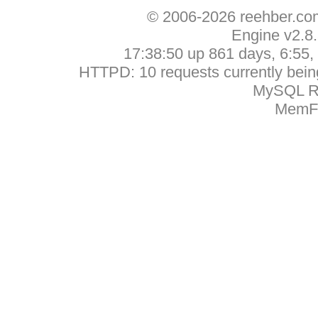
© 2006-2026 reehber.c
Engine v2.8
17:38:50 up 861 days, 6:55, 
HTTPD: 10 requests currently being
MySQL Ru
MemFr