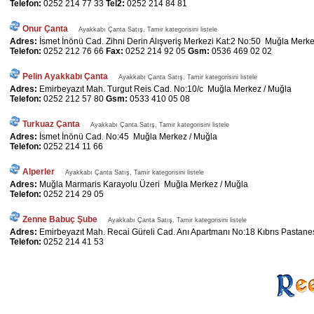
Telefon:
0252 214 77 33
Tel2:
0252 214 84 81
Onur Çanta
Ayakkabı Çanta Satış, Tamir kategorisini listele
Adres:
İsmet İnönü Cad. Zihni Derin Alışveriş Merkezi Kat:2 No:50 Muğla Merke
Telefon:
0252 212 76 66
Fax:
0252 214 92 05
Gsm:
0536 469 02 02
Pelin Ayakkabı Çanta
Ayakkabı Çanta Satış, Tamir kategorisini listele
Adres:
Emirbeyazıt Mah. Turgut Reis Cad. No:10/c Muğla Merkez / Muğla
Telefon:
0252 212 57 80
Gsm:
0533 410 05 08
Turkuaz Çanta
Ayakkabı Çanta Satış, Tamir kategorisini listele
Adres:
İsmet İnönü Cad. No:45 Muğla Merkez / Muğla
Telefon:
0252 214 11 66
Alperler
Ayakkabı Çanta Satış, Tamir kategorisini listele
Adres:
Muğla Marmaris Karayolu Üzeri Muğla Merkez / Muğla
Telefon:
0252 214 29 05
Zenne Babuç Şube
Ayakkabı Çanta Satış, Tamir kategorisini listele
Adres:
Emirbeyazıt Mah. Recai Güreli Cad. Anı Apartmanı No:18 Kıbrıs Pastane
Telefon:
0252 214 41 53