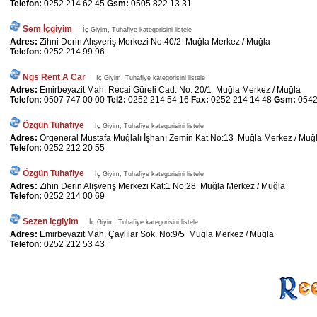
Telefon:
0252 214 62 45
Gsm:
0505 822 13 31
Sem İçgiyim
İç Giyim, Tuhafiye kategorisini listele
Adres:
Zihni Derin Alışveriş Merkezi No:40/2 Muğla Merkez / Muğla
Telefon:
0252 214 99 96
Ngs Rent A Car
İç Giyim, Tuhafiye kategorisini listele
Adres:
Emirbeyazit Mah. Recai Güreli Cad. No: 20/1 Muğla Merkez / Muğla
Telefon:
0507 747 00 00
Tel2:
0252 214 54 16
Fax:
0252 214 14 48
Gsm:
0542
Özgün Tuhafiye
İç Giyim, Tuhafiye kategorisini listele
Adres:
Orgeneral Mustafa Muğlalı İşhanı Zemin Kat No:13 Muğla Merkez / Muğ
Telefon:
0252 212 20 55
Özgün Tuhafiye
İç Giyim, Tuhafiye kategorisini listele
Adres:
Zihin Derin Alışveriş Merkezi Kat:1 No:28 Muğla Merkez / Muğla
Telefon:
0252 214 00 69
Sezen İçgiyim
İç Giyim, Tuhafiye kategorisini listele
Adres:
Emirbeyazıt Mah. Çaylılar Sok. No:9/5 Muğla Merkez / Muğla
Telefon:
0252 212 53 43