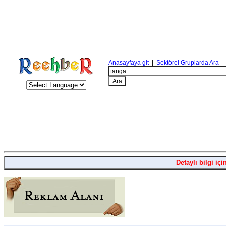
Anasayfaya git
|
Sektörel Gruplarda Ara
Detaylı bilgi içi