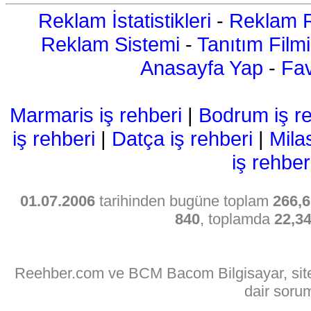
Reklam İstatistikleri
-
Reklam R
Reklam Sistemi
-
Tanıtım Filmi
Anasayfa Yap
-
Fav
Marmaris iş rehberi
|
Bodrum iş re
iş rehberi
|
Datça iş rehberi
|
Mila
iş rehber
01.07.2006
tarihinden bugüne toplam
266,6
840
, toplamda
22,3
Reehber.com ve BCM Bacom Bilgisayar, sitede
dair soru