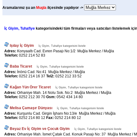
Aramalarınız şu an
Mugla
ilçesinde yapılıyor ->
İç Giyim, Tuhafiye
kategorisindeki tüm firmaları veya satıcıları listelemek içi
Işılay İç Giyim
İç Giyim, Tuhafiye kategorisini listele
Adres:
Konyaaltı Cad. Evren Pasajı No:1/2 Muğla Merkez / Muğla
Telefon:
0252 214 52 83
Baba Ticaret
İç Giyim, Tuhafiye kategorisini listele
Adres:
İnönü Cad. No:41 Muğla Merkez / Muğla
Telefon:
0252 214 16 37
Tel2:
0252 212 33 52
Kağan Yün Örer Ticaret
İç Giyim, Tuhafiye kategorisini listele
Adres:
Orhaniye Mah. 14 Nolu Sok. No:2 Muğla Merkez / Muğla
Telefon:
0252 212 30 70
Gsm:
0542 434 14 80
Melisa Çamaşır Dünyası
İç Giyim, Tuhafiye kategorisini listele
Adres:
Kurşunlu Cad. Girgin İşhanı No:13/e Muğla Merkez / Muğla
Telefon:
0252 214 80 12
Fax:
0252 214 80 12
Beyaz Ev İç Giyim ve Çocuk Giyim
İç Giyim, Tuhafiye kategorisini listele
Adres:
Orhaniye Mah. İsmet Çatak Cad. Konuk Pasajı No: 37 Muğla Merkez / 