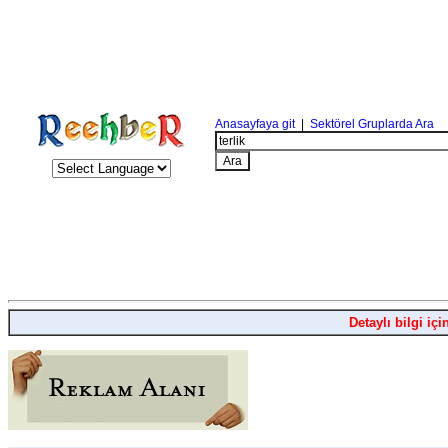
Anasayfaya git
|
Sektörel Gruplarda Ara
Detaylı bilgi içi