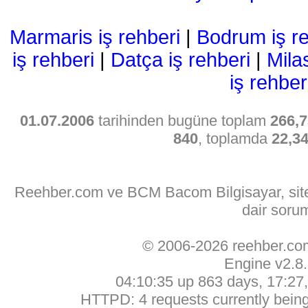
Marmaris iş rehberi
|
Bodrum iş re
iş rehberi
|
Datça iş rehberi
|
Mila
iş rehber
01.07.2006
tarihinden bugüne toplam
266,7
840
, toplamda
22,3
Reehber.com ve BCM Bacom Bilgisayar, sitede
dair soru
© 2006-2026 reehber.c
Engine v2.8
04:10:35 up 863 days, 17:27, 
HTTPD: 4 requests currently being 