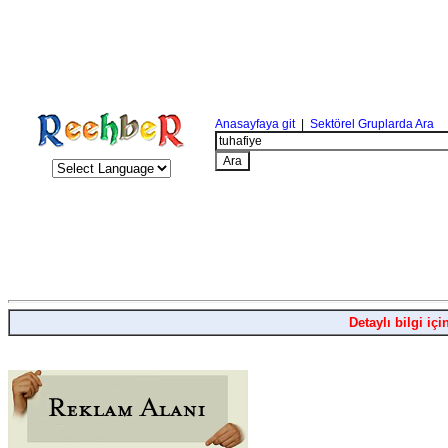
Anasayfaya git
|
Sektörel Gruplarda Ara
Detaylı bilgi içi