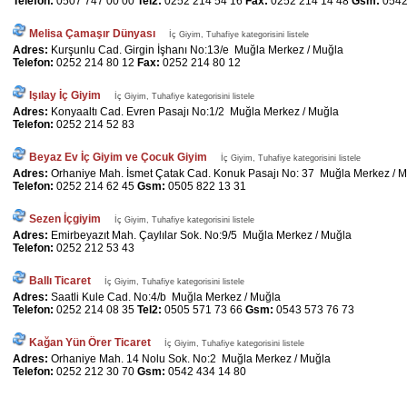
Telefon:
0507 747 00 00
Tel2:
0252 214 54 16
Fax:
0252 214 14 48
Gsm:
0542
Melisa Çamaşır Dünyası
İç Giyim, Tuhafiye kategorisini listele
Adres:
Kurşunlu Cad. Girgin İşhanı No:13/e Muğla Merkez / Muğla
Telefon:
0252 214 80 12
Fax:
0252 214 80 12
Işılay İç Giyim
İç Giyim, Tuhafiye kategorisini listele
Adres:
Konyaaltı Cad. Evren Pasajı No:1/2 Muğla Merkez / Muğla
Telefon:
0252 214 52 83
Beyaz Ev İç Giyim ve Çocuk Giyim
İç Giyim, Tuhafiye kategorisini listele
Adres:
Orhaniye Mah. İsmet Çatak Cad. Konuk Pasajı No: 37 Muğla Merkez / 
Telefon:
0252 214 62 45
Gsm:
0505 822 13 31
Sezen İçgiyim
İç Giyim, Tuhafiye kategorisini listele
Adres:
Emirbeyazıt Mah. Çaylılar Sok. No:9/5 Muğla Merkez / Muğla
Telefon:
0252 212 53 43
Ballı Ticaret
İç Giyim, Tuhafiye kategorisini listele
Adres:
Saatli Kule Cad. No:4/b Muğla Merkez / Muğla
Telefon:
0252 214 08 35
Tel2:
0505 571 73 66
Gsm:
0543 573 76 73
Kağan Yün Örer Ticaret
İç Giyim, Tuhafiye kategorisini listele
Adres:
Orhaniye Mah. 14 Nolu Sok. No:2 Muğla Merkez / Muğla
Telefon:
0252 212 30 70
Gsm:
0542 434 14 80