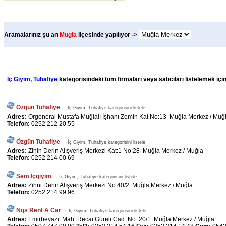
Aramalarınız şu an
Mugla
ilçesinde yapılıyor ->
İç Giyim, Tuhafiye
kategorisindeki tüm firmaları veya satıcıları listelemek içi
Özgün Tuhafiye
İç Giyim, Tuhafiye kategorisini listele
Adres:
Orgeneral Mustafa Muğlalı İşhanı Zemin Kat No:13 Muğla Merkez / Muğ
Telefon:
0252 212 20 55
Özgün Tuhafiye
İç Giyim, Tuhafiye kategorisini listele
Adres:
Zihin Derin Alışveriş Merkezi Kat:1 No:28 Muğla Merkez / Muğla
Telefon:
0252 214 00 69
Sem İçgiyim
İç Giyim, Tuhafiye kategorisini listele
Adres:
Zihni Derin Alışveriş Merkezi No:40/2 Muğla Merkez / Muğla
Telefon:
0252 214 99 96
Ngs Rent A Car
İç Giyim, Tuhafiye kategorisini listele
Adres:
Emirbeyazit Mah. Recai Güreli Cad. No: 20/1 Muğla Merkez / Muğla