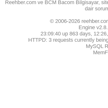
Reehber.com ve BCM Bacom Bilgisayar, sitede
dair soru
© 2006-2026 reehber.c
Engine v2.8
23:09:40 up 863 days, 12:26, 
HTTPD: 3 requests currently being 
MySQL Ru
MemFr