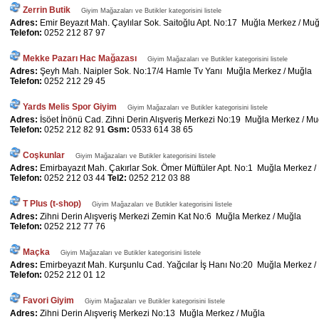
Zerrin Butik
Giyim Mağazaları ve Butikler kategorisini listele
Adres:
Emir Beyazıt Mah. Çaylılar Sok. Saitoğlu Apt. No:17 Muğla Merkez / Muğ
Telefon:
0252 212 87 97
Mekke Pazarı Hac Mağazası
Giyim Mağazaları ve Butikler kategorisini listele
Adres:
Şeyh Mah. Naipler Sok. No:17/4 Hamle Tv Yanı Muğla Merkez / Muğla
Telefon:
0252 212 29 45
Yards Melis Spor Giyim
Giyim Mağazaları ve Butikler kategorisini listele
Adres:
İsöet İnönü Cad. Zihni Derin Alışveriş Merkezi No:19 Muğla Merkez / Mu
Telefon:
0252 212 82 91
Gsm:
0533 614 38 65
Coşkunlar
Giyim Mağazaları ve Butikler kategorisini listele
Adres:
Emirbayazıt Mah. Çakırlar Sok. Ömer Müftüler Apt. No:1 Muğla Merkez /
Telefon:
0252 212 03 44
Tel2:
0252 212 03 88
T Plus (t-shop)
Giyim Mağazaları ve Butikler kategorisini listele
Adres:
Zihni Derin Alışveriş Merkezi Zemin Kat No:6 Muğla Merkez / Muğla
Telefon:
0252 212 77 76
Maçka
Giyim Mağazaları ve Butikler kategorisini listele
Adres:
Emirbeyazıt Mah. Kurşunlu Cad. Yağcılar İş Hanı No:20 Muğla Merkez /
Telefon:
0252 212 01 12
Favori Giyim
Giyim Mağazaları ve Butikler kategorisini listele
Adres:
Zihni Derin Alışveriş Merkezi No:13 Muğla Merkez / Muğla