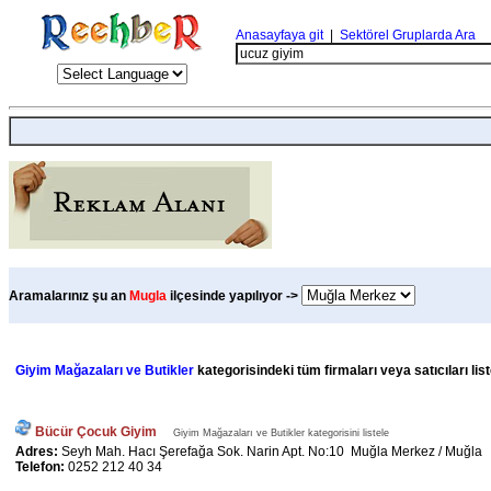
Anasayfaya git
|
Sektörel Gruplarda Ara
Aramalarınız şu an
Mugla
ilçesinde yapılıyor ->
Giyim Mağazaları ve Butikler
kategorisindeki tüm firmaları veya satıcıları li
Bücür Çocuk Giyim
Giyim Mağazaları ve Butikler kategorisini listele
Adres:
Seyh Mah. Hacı Şerefağa Sok. Narin Apt. No:10 Muğla Merkez / Muğla
Telefon:
0252 212 40 34