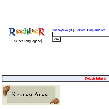
Anasayfaya git
|
Sektörel Gruplarda Ara
Detaylı bilgi içi