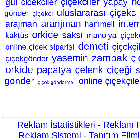
n
çiçekciler
gül
cicekciler
yapay
uluslararası
çiçekci
gönder
çiçekci
aranjman
inter
arajman
hanımeli
orkide
saksı
kaktüs
manolya
çiçekç
demeti
çiçekçil
online çiçek siparişi
zambak
yasemin
çi
çiçekgönder
orkide
papatya
çelenk
çiçeği
s
gönder
online çiçekçile
çiçek gönderme
Reklam İstatistikleri
-
Reklam R
Reklam Sistemi
-
Tanıtım Filmi