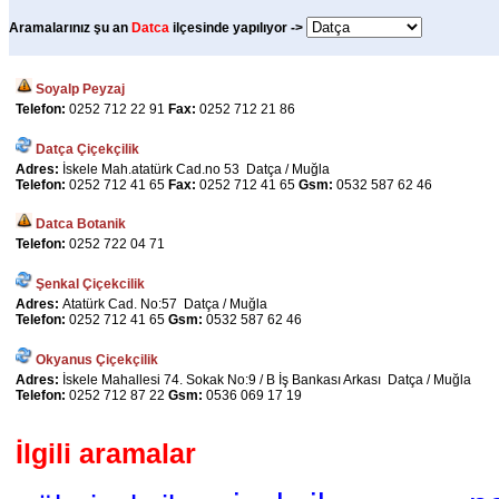
Aramalarınız şu an
Datca
ilçesinde yapılıyor ->
Soyalp Peyzaj
Telefon:
0252 712 22 91
Fax:
0252 712 21 86
Datça Çiçekçilik
Adres:
İskele Mah.atatürk Cad.no 53 Datça / Muğla
Telefon:
0252 712 41 65
Fax:
0252 712 41 65
Gsm:
0532 587 62 46
Datca Botanik
Telefon:
0252 722 04 71
Şenkal Çiçekcilik
Adres:
Atatürk Cad. No:57 Datça / Muğla
Telefon:
0252 712 41 65
Gsm:
0532 587 62 46
Okyanus Çiçekçilik
Adres:
İskele Mahallesi 74. Sokak No:9 / B İş Bankası Arkası Datça / Muğla
Telefon:
0252 712 87 22
Gsm:
0536 069 17 19
İlgili aramalar