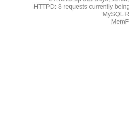
HTTPD: 3 requests currently being 
MySQL Ru
MemFr