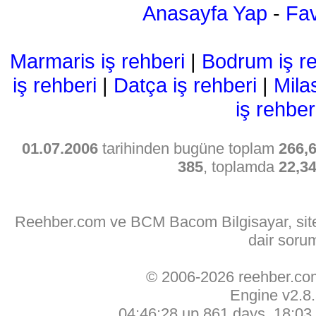
Anasayfa Yap
-
Fav
Marmaris iş rehberi
|
Bodrum iş re
iş rehberi
|
Datça iş rehberi
|
Mila
iş rehber
01.07.2006
tarihinden bugüne toplam
266,
385
, toplamda
22,3
Reehber.com ve BCM Bacom Bilgisayar, sitede
dair soru
© 2006-2026 reehber.c
Engine v2.8
04:46:28 up 861 days, 18:03, 