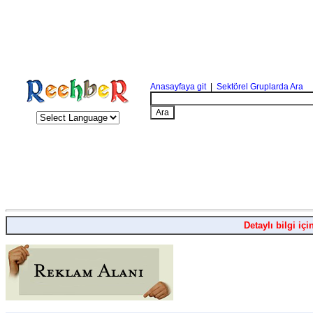
Anasayfaya git
|
Sektörel Gruplarda Ara
Detaylı bilgi içi