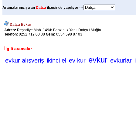
Aramalarınız şu an
Datca
ilçesinde yapılıyor ->
Datça Evkur
Adres:
Reşadiye Mah. 149/b Benzinlik Yanı Datça / Muğla
Telefon:
0252 712 00 88
Gsm:
0554 598 87 03
İlgili aramalar
evkur
evkur alışveriş
ikinci el
ev kur
evkurlar