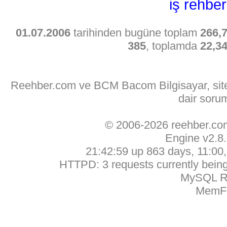
iş rehber
01.07.2006
tarihinden bugüne toplam
266,
385
, toplamda
22,3
Reehber.com ve BCM Bacom Bilgisayar, sitede
dair soru
© 2006-2026 reehber.c
Engine v2.8
21:42:59 up 863 days, 11:00, 
HTTPD: 3 requests currently being 
MySQL Ru
MemFr