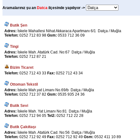
Aramalarınız şu an
Datca
ilçesinde yapılıyor ->
Butik Şen
Adres:
İskele Mahallesi Nihat Akkaraca Apartmanı 6/1 Datça / Muğla
Telefon:
0252 712 83 98
Gsm:
0533 712 36 09
Tingi
Adres:
İskele Mah. Atatürk Cad. No:67 Datça / Muğla
Telefon:
0252 712 87 21
Bizim Ticaret
Telefon:
0252 712 43 33
Fax:
0252 712 43 34
Ottoman Tekstil
Adres:
İskele Mah.yat Limanı No.69/b Datça / Muğla
Telefon:
0252 712 37 82
Gsm:
0535 935 24 36
Butik Sevi
Adres:
İskele Mah. Yat Limanı No:81 Datça / Muğla
Telefon:
0252 712 94 05
Tel2:
0252 712 22 28
Butik Çakıltaşı
Adres:
İskele Mah. Atatürk Cad. No:56 Datça / Muğla
Telefon:
0252 712 92 49
Fax:
0252 712 92 49
Gsm:
0532 411 10 89