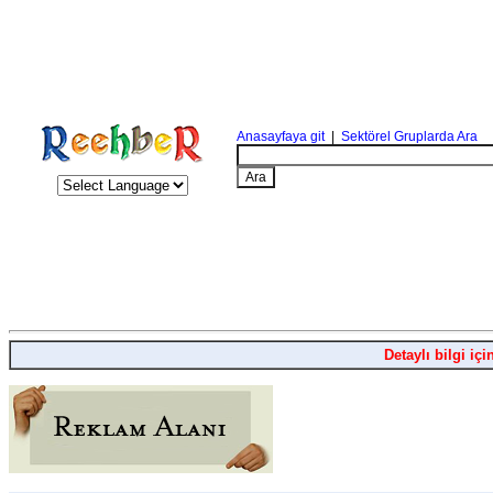
Anasayfaya git
|
Sektörel Gruplarda Ara
Detaylı bilgi içi