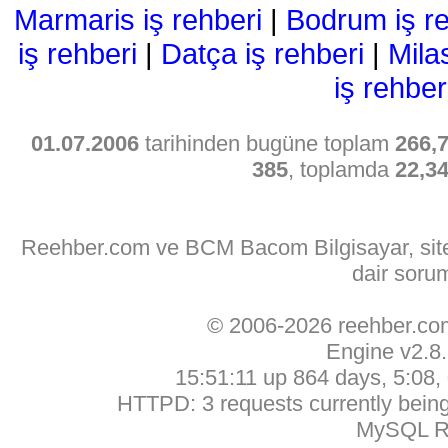
Marmaris iş rehberi
|
Bodrum iş re
iş rehberi
|
Datça iş rehberi
|
Mila
iş rehber
01.07.2006
tarihinden bugüne toplam
266,
385
, toplamda
22,3
Reehber.com ve BCM Bacom Bilgisayar, sitede
dair soru
© 2006-2026 reehber.c
Engine v2.8
15:51:11 up 864 days, 5:08, 
HTTPD: 3 requests currently being 
MySQL Ru