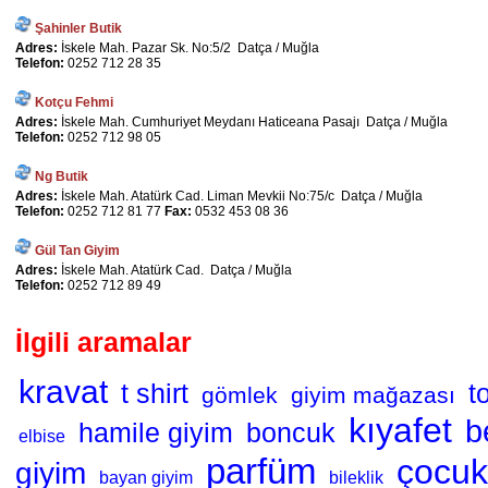
Şahinler Butik
Adres:
İskele Mah. Pazar Sk. No:5/2 Datça / Muğla
Telefon:
0252 712 28 35
Kotçu Fehmi
Adres:
İskele Mah. Cumhuriyet Meydanı Haticeana Pasajı Datça / Muğla
Telefon:
0252 712 98 05
Ng Butik
Adres:
İskele Mah. Atatürk Cad. Liman Mevkii No:75/c Datça / Muğla
Telefon:
0252 712 81 77
Fax:
0532 453 08 36
Gül Tan Giyim
Adres:
İskele Mah. Atatürk Cad. Datça / Muğla
Telefon:
0252 712 89 49
İlgili aramalar
kravat
t shirt
t
gömlek
giyim mağazası
kıyafet
b
hamile giyim
boncuk
elbise
parfüm
çocuk
giyim
bayan giyim
bileklik