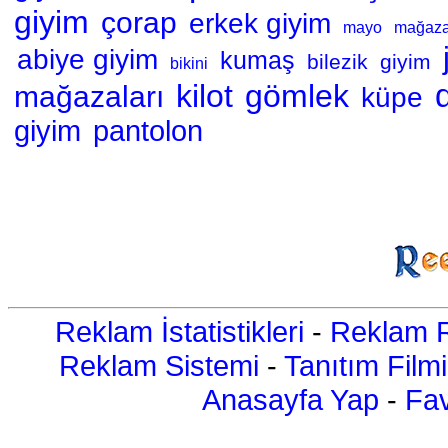
giyim
çorap
erkek giyim
mayo
mağaz
abiye giyim
kumaş
bilezik
giyim
bikini
kilot
gömlek
mağazaları
küpe
giyim
pantolon
Reklam İstatistikleri
-
Reklam R
Reklam Sistemi
-
Tanıtım Filmi
Anasayfa Yap
-
Fav