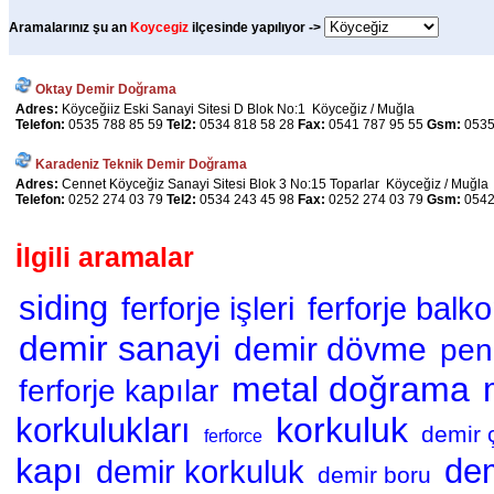
Aramalarınız şu an
Koycegiz
ilçesinde yapılıyor ->
Oktay Demir Doğrama
Adres:
Köyceğiiz Eski Sanayi Sitesi D Blok No:1 Köyceğiz / Muğla
Telefon:
0535 788 85 59
Tel2:
0534 818 58 28
Fax:
0541 787 95 55
Gsm:
0535
Karadeniz Teknik Demir Doğrama
Adres:
Cennet Köyceğiz Sanayi Sitesi Blok 3 No:15 Toparlar Köyceğiz / Muğla
Telefon:
0252 274 03 79
Tel2:
0534 243 45 98
Fax:
0252 274 03 79
Gsm:
0542
İlgili aramalar
siding
ferforje işleri
ferforje balk
demir sanayi
demir dövme
pen
metal doğrama
ferforje kapılar
korkuluk
korkulukları
demir 
ferforce
kapı
dem
demir korkuluk
demir boru