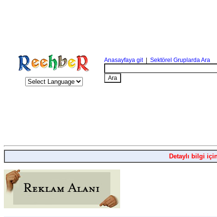
Anasayfaya git
|
Sektörel Gruplarda Ara
Detaylı bilgi içi