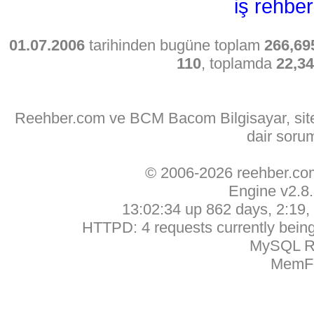
iş rehber
01.07.2006
tarihinden bugüne toplam
266,69
110
, toplamda
22,3
Reehber.com ve BCM Bacom Bilgisayar, sitede
dair soru
© 2006-2026 reehber.c
Engine v2.8
13:02:34 up 862 days, 2:19, 
HTTPD: 4 requests currently being 
MySQL Ru
MemFr