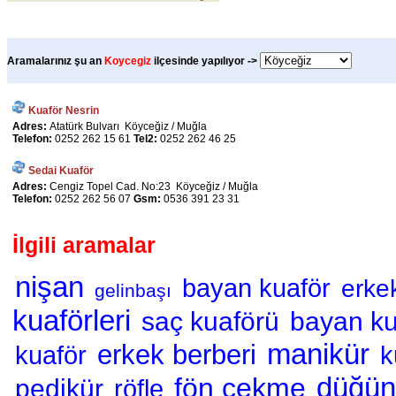
Aramalarınız şu an
Koycegiz
ilçesinde yapılıyor ->
Kuaför Nesrin
Adres:
Atatürk Bulvarı Köyceğiz / Muğla
Telefon:
0252 262 15 61
Tel2:
0252 262 46 25
Sedai Kuaför
Adres:
Cengiz Topel Cad. No:23 Köyceğiz / Muğla
Telefon:
0252 262 56 07
Gsm:
0536 391 23 31
İlgili aramalar
nişan
bayan kuaför
erke
gelinbaşı
kuaförleri
saç kuaförü
bayan ku
manikür
erkek berberi
kuaför
k
düğün
fön çekme
pedikür
röfle