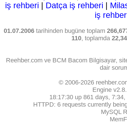
iş rehberi
|
Datça iş rehberi
|
Mila
iş rehber
01.07.2006
tarihinden bugüne toplam
266,67
110
, toplamda
22,3
Reehber.com ve BCM Bacom Bilgisayar, sitede
dair soru
© 2006-2026 reehber.c
Engine v2.8
18:17:30 up 861 days, 7:34, 
HTTPD: 6 requests currently being 
MySQL Ru
MemFr