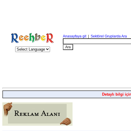
Anasayfaya git
|
Sektörel Gruplarda Ara
Detaylı bilgi içi