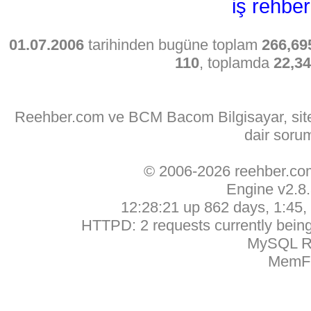
iş rehber
01.07.2006
tarihinden bugüne toplam
266,69
110
, toplamda
22,3
Reehber.com ve BCM Bacom Bilgisayar, sitede
dair soru
© 2006-2026 reehber.c
Engine v2.8
12:28:21 up 862 days, 1:45, 
HTTPD: 2 requests currently being 
MySQL Ru
MemFr