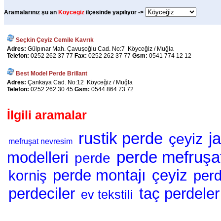
Aramalarınız şu an
Koycegiz
ilçesinde yapılıyor ->
Seçkin Çeyiz Cemile Kavrık
Adres:
Gülpınar Mah. Çavuşoğlu Cad. No:7 Köyceğiz / Muğla
Telefon:
0252 262 37 77
Fax:
0252 262 37 77
Gsm:
0541 774 12 12
Best Model Perde Brillant
Adres:
Çankaya Cad. No:12 Köyceğiz / Muğla
Telefon:
0252 262 30 45
Gsm:
0544 864 73 72
İlgili aramalar
rustik perde
ja
çeyiz
mefruşat nevresim
perde mefruşa
modelleri
perde
perde montajı
çeyiz
korniş
perd
perdeciler
taç perdeler
ev tekstili