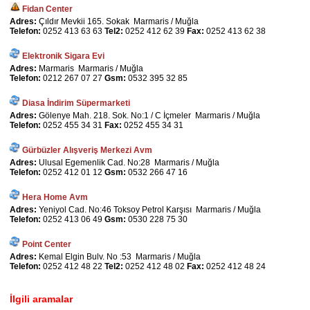
Fidan Center
Adres:
Çıldır Mevkii 165. Sokak Marmaris / Muğla
Telefon:
0252 413 63 63
Tel2:
0252 412 62 39
Fax:
0252 413 62 38
Elektronik Sigara Evi
Adres:
Marmaris Marmaris / Muğla
Telefon:
0212 267 07 27
Gsm:
0532 395 32 85
Diasa İndirim Süpermarketi
Adres:
Gölenye Mah. 218. Sok. No:1 / C İçmeler Marmaris / Muğla
Telefon:
0252 455 34 31
Fax:
0252 455 34 31
Gürbüzler Alışveriş Merkezi Avm
Adres:
Ulusal Egemenlik Cad. No:28 Marmaris / Muğla
Telefon:
0252 412 01 12
Gsm:
0532 266 47 16
Hera Home Avm
Adres:
Yeniyol Cad. No:46 Toksoy Petrol Karşısı Marmaris / Muğla
Telefon:
0252 413 06 49
Gsm:
0530 228 75 30
Point Center
Adres:
Kemal Elgin Bulv. No :53 Marmaris / Muğla
Telefon:
0252 412 48 22
Tel2:
0252 412 48 02
Fax:
0252 412 48 24
İlgili aramalar