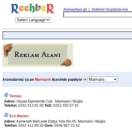
Anasayfaya git
|
Sektörel Gruplarda Ara
Aramalarınız şu an
Marmaris
ilçesinde yapılıyor ->
Tansaş
Adres:
Ulusal Egemenlik Cad. Marmaris / Muğla
Telefon:
0252 413 91 00
Tel2:
0252 455 57 92
Ece Market
Adres:
Kemeraltı Mah.eski Datça Yolu No:45 Marmaris / Muğla
Telefon:
0252 412 99 55
Gsm:
0546 867 22 42