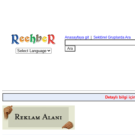
Anasayfaya git
|
Sektörel Gruplarda Ara
Detaylı bilgi içi