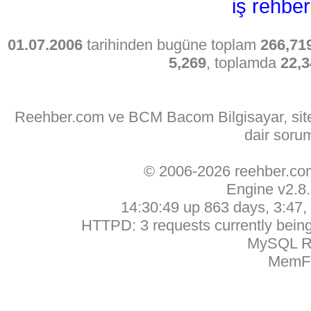
iş rehber
01.07.2006
tarihinden bugüne toplam
266,71
5,269
, toplamda
22,3
Reehber.com ve BCM Bacom Bilgisayar, sitede
dair soru
© 2006-2026 reehber.c
Engine v2.8
14:30:49 up 863 days, 3:47, 
HTTPD: 3 requests currently being 
MySQL Ru
MemFr