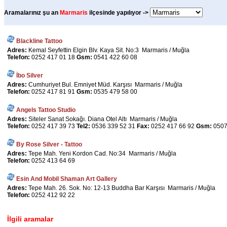
Aramalarınız şu an
Marmaris
ilçesinde yapılıyor ->
Blackline Tattoo
Adres:
Kemal Seyfettin Elgin Blv. Kaya Sit. No:3 Marmaris / Muğla
Telefon:
0252 417 01 18
Gsm:
0541 422 60 08
İbo Silver
Adres:
Cumhuriyet Bul. Emniyet Müd. Karşısı Marmaris / Muğla
Telefon:
0252 417 81 91
Gsm:
0535 479 58 00
Angels Tattoo Studio
Adres:
Siteler Sanat Sokağı. Diana Otel Altı Marmaris / Muğla
Telefon:
0252 417 39 73
Tel2:
0536 339 52 31
Fax:
0252 417 66 92
Gsm:
0507
By Rose Silver - Tattoo
Adres:
Tepe Mah. Yeni Kordon Cad. No:34 Marmaris / Muğla
Telefon:
0252 413 64 69
Esin And Mobil Shaman Art Gallery
Adres:
Tepe Mah. 26. Sok. No: 12-13 Buddha Bar Karşısı Marmaris / Muğla
Telefon:
0252 412 92 22
İlgili aramalar