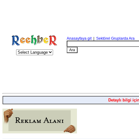
Anasayfaya git
|
Sektörel Gruplarda Ara
Detaylı bilgi içi