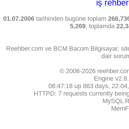
iş rehber
01.07.2006
tarihinden bugüne toplam
266,73
5,269
, toplamda
22,3
Reehber.com ve BCM Bacom Bilgisayar, sitede
dair soru
© 2006-2026 reehber.c
Engine v2.8
08:47:18 up 863 days, 22:04, 
HTTPD: 7 requests currently being 
MySQL Ru
MemFr