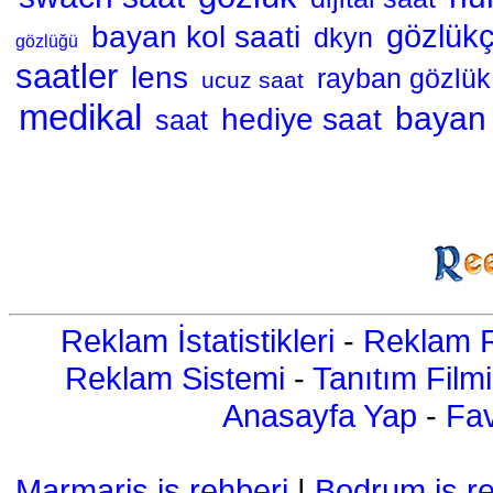
bayan kol saati
gözlükç
dkyn
gözlüğü
saatler
lens
rayban gözlük
ucuz saat
medikal
bayan 
hediye saat
saat
Reklam İstatistikleri
-
Reklam R
Reklam Sistemi
-
Tanıtım Filmi
Anasayfa Yap
-
Fav
Marmaris iş rehberi
|
Bodrum iş re