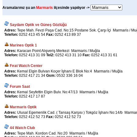
Aramalarınız şu an
Marmaris
ilçesinde yapılıyor ->
Saydam Optik ve Güneş Gözlüğü
Adres:
Tepe Mah. Fevzi Paşa Cad. No:15 Postane Sok. Çarşı İçi Marmaris / Mu
Telefon:
0252 413 45 54
Fax:
0252 413 89 37
Marines Optik 1
Adres:
Karacan Point Alışveriş Merkezi Marmaris / Muğla
Telefon:
0252 413 31 09
Tel2:
0252 413 31 10
Fax:
0252 413 31 61
Fırat Watch Center
Adres:
Kemal Elgin Bulvarı Koçer İşhanı E Blok No:4 Marmaris / Muğla
Telefon:
0252 417 21 34
Gsm:
0532 336 16 04
Forum Saat
Adres:
Kemal Seyfettin Elgin Bulv. No:47/13 Marmaris / Muğla
Telefon:
0252 417 17 87
Marmaris Optik
Adres:
Ulusal Egemenlik Cad. ( Tansaş Karşısı ) Tokgöz İşhanı No:14/b Marmar
Telefon:
0252 412 52 73
Fax:
0252 412 52 73
44 Watch Club
Adres:
Tepe Mah. Kordon Cad. No:20 Marmaris / Muğla