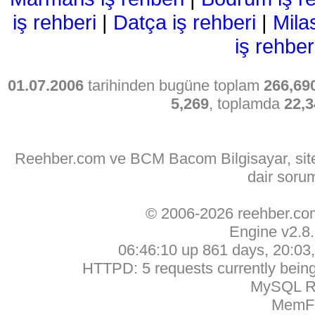
iş rehberi
|
Datça iş rehberi
|
Mila
iş rehber
01.07.2006
tarihinden bugüne toplam
266,69
5,269
, toplamda
22,3
Reehber.com ve BCM Bacom Bilgisayar, sitede
dair soru
© 2006-2026 reehber.c
Engine v2.8
06:46:10 up 861 days, 20:03, 
HTTPD: 5 requests currently being 
MySQL Ru
MemFr