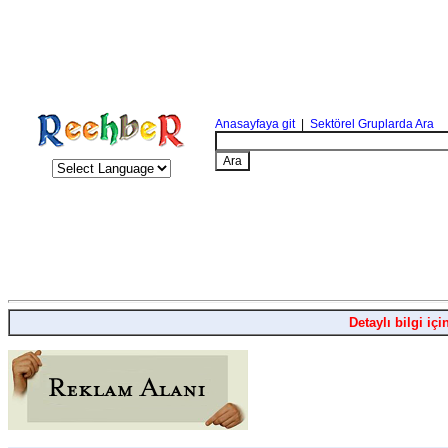
Anasayfaya git
|
Sektörel Gruplarda Ara
Detaylı bilgi içi