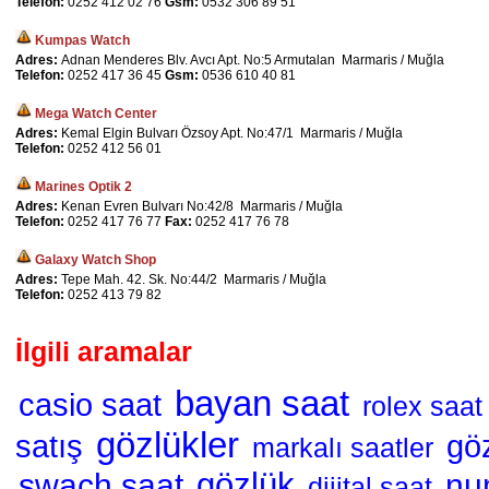
Telefon:
0252 412 02 76
Gsm:
0532 306 89 51
Kumpas Watch
Adres:
Adnan Menderes Blv. Avcı Apt. No:5 Armutalan Marmaris / Muğla
Telefon:
0252 417 36 45
Gsm:
0536 610 40 81
Mega Watch Center
Adres:
Kemal Elgin Bulvarı Özsoy Apt. No:47/1 Marmaris / Muğla
Telefon:
0252 412 56 01
Marines Optik 2
Adres:
Kenan Evren Bulvarı No:42/8 Marmaris / Muğla
Telefon:
0252 417 76 77
Fax:
0252 417 76 78
Galaxy Watch Shop
Adres:
Tepe Mah. 42. Sk. No:44/2 Marmaris / Muğla
Telefon:
0252 413 79 82
İlgili aramalar
bayan saat
casio saat
rolex saat
gözlükler
satış
gö
markalı saatler
gözlük
swach saat
nu
dijital saat