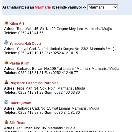
Aramalarınız şu an
Marmaris
ilçesinde yapılıyor ->
Kilim Art
Adres:
Tepe Mah. 45. Sk. No:29 Çeşme Meydanı Marmaris / Muğla
Telefon:
0252 413 41 55
Yenioğlu Halı Çeyiz
Adres:
Yeniyol Cad. Atatürk İlkokulu Karşısı No: 23/2 Marmaris / Muğla
Telefon:
0252 412 10 15
Fax:
0252 412 10 15
Pasha Kilim
Adres:
Barbaros Bulvarı No:109 Yat Limanı ( Marina ) Marmaris / Muğla
Telefon:
0252 413 31 51
Fax:
0252 412 49 77
Rugstore Pashmina Paradise
Adres:
Tepe Mah. 34. Sok. No:4 Marmaris / Muğla
Telefon:
0252 412 31 22
Gsm:
0532 400 63 80
Galeri Şirvan
Adres:
Barbaros Cad. No: 157yat Limanı Marmaris / Muğla
Telefon:
0252 412 98 86
Gsm:
0530 341 81 36
Silk Road
Adres:
Yat Limanı No:105 Marmaris / Muğla