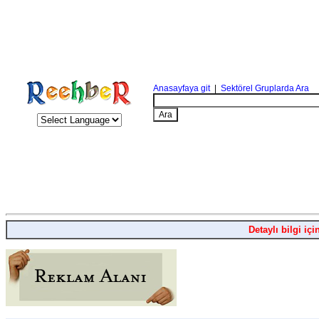
Anasayfaya git
|
Sektörel Gruplarda Ara
Detaylı bilgi içi