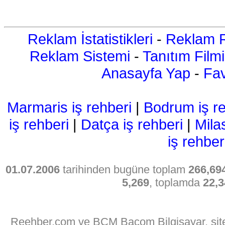
Reklam İstatistikleri
-
Reklam R
Reklam Sistemi
-
Tanıtım Filmi
Anasayfa Yap
-
Fav
Marmaris iş rehberi
|
Bodrum iş re
iş rehberi
|
Datça iş rehberi
|
Mila
iş rehber
01.07.2006
tarihinden bugüne toplam
266,69
5,269
, toplamda
22,3
Reehber.com ve BCM Bacom Bilgisayar, sitede