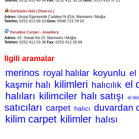
Telefon:
0252 412 46 34
Fax:
0252 412 50 18
Gsm:
0555 416 57 21
Gürbüzler Halı ( Dinarsu )
Adres:
Ulusal Egemenlik Caddesi N:42/a Marmaris / Muğla
Telefon:
0252 413 69 10
Gsm:
0546 723 79 20
Paradise Carpet - Jewellery
Adres:
42. Sokak No:15 Marmaris / Muğla
Telefon:
0252 412 03 38
Fax:
0252 412 26 69
İlgili aramalar
merinos
koyunlu
royal halılar
el
kilimleri
el 
kaşmir halı
halıcılık
halıları
kilimciler
halı satışı
el do
satıcıları
duvardan d
carpet
halıcı
kilim carpet
kilimler
halısı