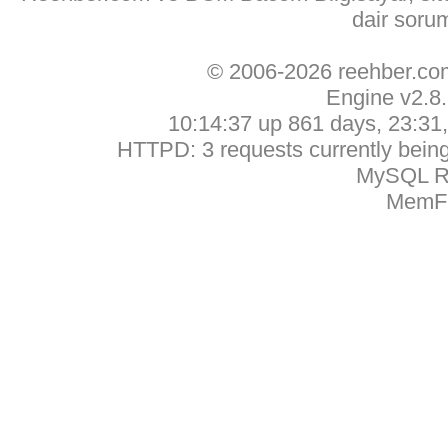
dair soru
© 2006-2026 reehber.c
Engine v2.8
10:14:37 up 861 days, 23:31, 
HTTPD: 3 requests currently being 
MySQL Ru
MemFr