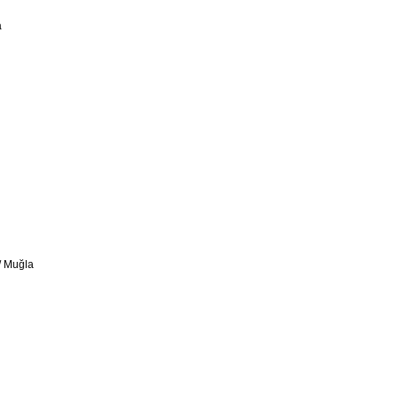
a
/ Muğla