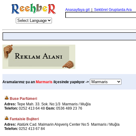
Anasayfaya git
|
Sektörel Gruplarda Ara
Aramalarınız şu an
Marmaris
ilçesinde yapılıyor ->
Buse Parfümeri
Adres:
Tepe Mah. 33. Sok. No:1/3 Marmaris / Muğla
Telefon:
0252 413 64 48
Gsm:
0536 489 23 76
Fantaisie Bujiteri
Adres:
Atatürk Cad. Malmarin Alışveriş Center No:5 Marmaris / Muğla
Telefon:
0252 413 67 84