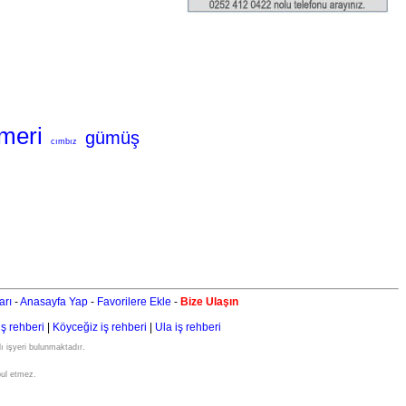
meri
gümüş
cımbız
arı
-
Anasayfa Yap
-
Favorilere Ekle
-
Bize Ulaşın
iş rehberi
|
Köyceğiz iş rehberi
|
Ula iş rehberi
ı işyeri bulunmaktadır.
bul etmez.