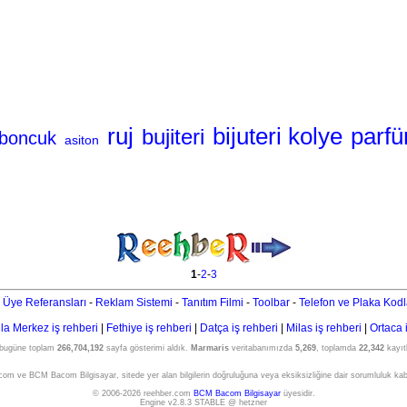
ruj
bijuteri kolye
parfü
bujiteri
boncuk
asiton
1
-
2
-
3
 Üye Referansları
-
Reklam Sistemi
-
Tanıtım Filmi
-
Toolbar
-
Telefon ve Plaka Kodl
a Merkez iş rehberi
|
Fethiye iş rehberi
|
Datça iş rehberi
|
Milas iş rehberi
|
Ortaca 
 bugüne toplam
266,704,192
sayfa gösterimi aldık.
Marmaris
veritabanımızda
5,269
, toplamda
22,342
kayıtl
om ve BCM Bacom Bilgisayar, sitede yer alan bilgilerin doğruluğuna veya eksiksizliğine dair sorumluluk ka
© 2006-2026 reehber.com
BCM Bacom Bilgisayar
üyesidir.
Engine v2.8.3 STABLE @ hetzner