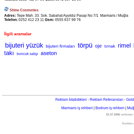
Shine Cosmeties
Adres:
Tepe Mah. 33. Sok. Sabahat Ayyıldız Pasajı No:7/1 Marmaris / Muğla
Telefon:
0252 412 23 11
Gsm:
0555 637 99 76
İlgili aramalar
bijuteri yüzük
törpü
rimel
oje
bijuteri firmaları
tırnak
takı
aseton
boncuk satışı
Reklam İstatistikleri
-
Reklam Referansları
-
Gold
Marmaris iş rehberi
|
Bodrum iş rehberi
|
Muğl
01.07.2006
tarihinden
Reehber.c