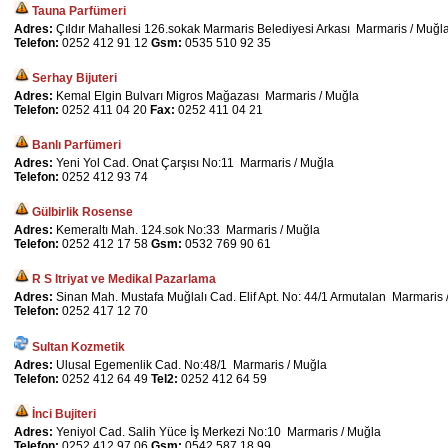
Tauna Parfümeri
Adres:
Çıldır Mahallesi 126.sokak Marmaris Belediyesi Arkası Marmaris / Muğl
Telefon:
0252 412 91 12
Gsm:
0535 510 92 35
Serhay Bijuteri
Adres:
Kemal Elgin Bulvarı Migros Mağazası Marmaris / Muğla
Telefon:
0252 411 04 20
Fax:
0252 411 04 21
Banlı Parfümeri
Adres:
Yeni Yol Cad. Onat Çarşısı No:11 Marmaris / Muğla
Telefon:
0252 412 93 74
Gülbirlik Rosense
Adres:
Kemeraltı Mah. 124.sok No:33 Marmaris / Muğla
Telefon:
0252 412 17 58
Gsm:
0532 769 90 61
R S Itriyat ve Medikal Pazarlama
Adres:
Sinan Mah. Mustafa Muğlalı Cad. Elif Apt. No: 44/1 Armutalan Marmaris 
Telefon:
0252 417 12 70
Sultan Kozmetik
Adres:
Ulusal Egemenlik Cad. No:48/1 Marmaris / Muğla
Telefon:
0252 412 64 49
Tel2:
0252 412 64 59
İnci Bujiteri
Adres:
Yeniyol Cad. Salih Yüce İş Merkezi No:10 Marmaris / Muğla
Telefon:
0252 412 97 06
Gsm:
0542 587 18 99