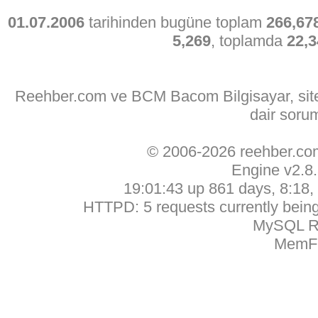
01.07.2006
tarihinden bugüne toplam
266,67
5,269
, toplamda
22,3
Reehber.com ve BCM Bacom Bilgisayar, sitede
dair soru
© 2006-2026 reehber.c
Engine v2.8
19:01:43 up 861 days, 8:18, 
HTTPD: 5 requests currently being 
MySQL Ru
MemFr