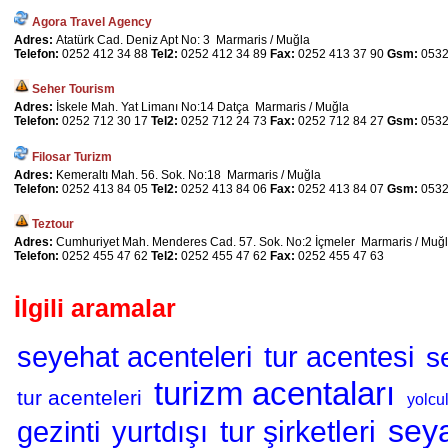
Agora Travel Agency
Adres:
Atatürk Cad. Deniz Apt No: 3 Marmaris / Muğla
Telefon:
0252 412 34 88
Tel2:
0252 412 34 89
Fax:
0252 413 37 90
Gsm:
0532
Seher Tourism
Adres:
İskele Mah. Yat Limanı No:14 Datça Marmaris / Muğla
Telefon:
0252 712 30 17
Tel2:
0252 712 24 73
Fax:
0252 712 84 27
Gsm:
0532
Filosar Turizm
Adres:
Kemeraltı Mah. 56. Sok. No:18 Marmaris / Muğla
Telefon:
0252 413 84 05
Tel2:
0252 413 84 06
Fax:
0252 413 84 07
Gsm:
0532
Teztour
Adres:
Cumhuriyet Mah. Menderes Cad. 57. Sok. No:2 İçmeler Marmaris / Muğ
Telefon:
0252 455 47 62
Tel2:
0252 455 47 62
Fax:
0252 455 47 63
İlgili aramalar
seyehat acenteleri
tur acentesi
s
turizm acentaları
tur acenteleri
yolcu
sey
tur şirketleri
gezinti
yurtdışı