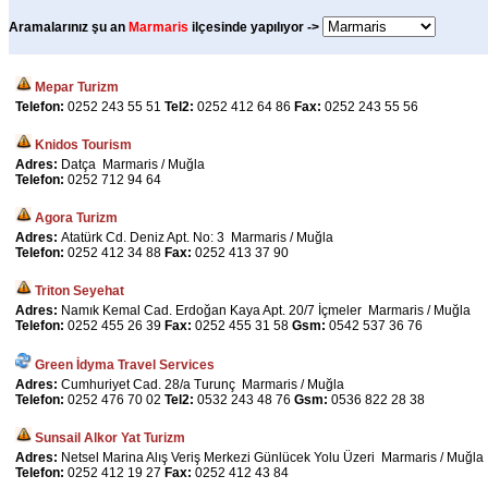
Aramalarınız şu an
Marmaris
ilçesinde yapılıyor ->
Mepar Turizm
Telefon:
0252 243 55 51
Tel2:
0252 412 64 86
Fax:
0252 243 55 56
Knidos Tourism
Adres:
Datça Marmaris / Muğla
Telefon:
0252 712 94 64
Agora Turizm
Adres:
Atatürk Cd. Deniz Apt. No: 3 Marmaris / Muğla
Telefon:
0252 412 34 88
Fax:
0252 413 37 90
Triton Seyehat
Adres:
Namık Kemal Cad. Erdoğan Kaya Apt. 20/7 İçmeler Marmaris / Muğla
Telefon:
0252 455 26 39
Fax:
0252 455 31 58
Gsm:
0542 537 36 76
Green İdyma Travel Services
Adres:
Cumhuriyet Cad. 28/a Turunç Marmaris / Muğla
Telefon:
0252 476 70 02
Tel2:
0532 243 48 76
Gsm:
0536 822 28 38
Sunsail Alkor Yat Turizm
Adres:
Netsel Marina Alış Veriş Merkezi Günlücek Yolu Üzeri Marmaris / Muğla
Telefon:
0252 412 19 27
Fax:
0252 412 43 84