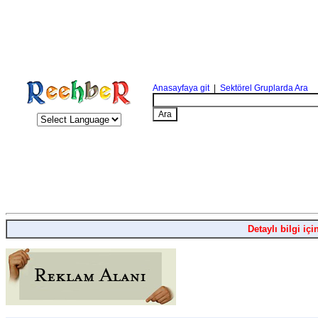
Anasayfaya git
|
Sektörel Gruplarda Ara
Detaylı bilgi içi