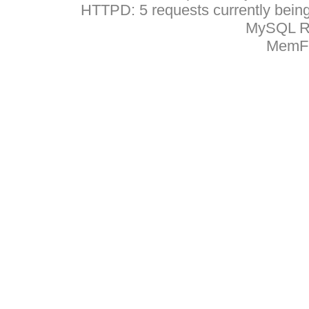
HTTPD: 5 requests currently being 
MySQL Ru
MemFr