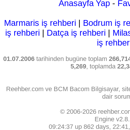
Anasayfa Yap
-
Fav
Marmaris iş rehberi
|
Bodrum iş re
iş rehberi
|
Datça iş rehberi
|
Mila
iş rehber
01.07.2006
tarihinden bugüne toplam
266,71
5,269
, toplamda
22,3
Reehber.com ve BCM Bacom Bilgisayar, sitede
dair soru
© 2006-2026 reehber.c
Engine v2.8
09:24:37 up 862 days, 22:41, 