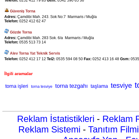
Telefon:
0252 412 79 83
Gsm:
0542 590 65 36
Güveniş Torna
Adres:
Çamdibi Mah. 243. Sok No:7 Marmaris / Muğla
Telefon:
0252 412 62 47
Gözde Torna
Adres:
Çamdibi Mah. 283 Sok. 6/a Marmaris / Muğla
Telefon:
0535 513 73 14
Alev Torna Yat Teknik Servis
Telefon:
0252 412 17 12
Tel2:
0535 594 08 50
Fax:
0252 413 16 48
Gsm:
0535
İlgili aramalar
t
tesviye
torna tezgahı
torna işleri
taşlama
torna tesviye
Reklam İstatistikleri
-
Reklam R
Reklam Sistemi
-
Tanıtım Filmi