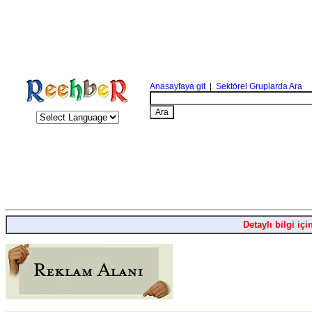
Anasayfaya git
|
Sektörel Gruplarda Ara
Detaylı bilgi içi