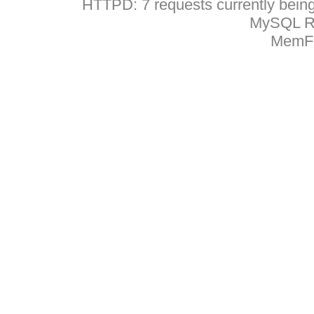
HTTPD: 7 requests currently being 
MySQL Ru
MemFr