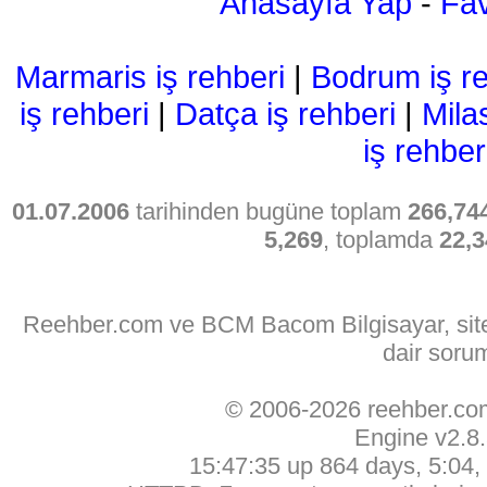
Anasayfa Yap
-
Fav
Marmaris iş rehberi
|
Bodrum iş re
iş rehberi
|
Datça iş rehberi
|
Mila
iş rehber
01.07.2006
tarihinden bugüne toplam
266,74
5,269
, toplamda
22,3
Reehber.com ve BCM Bacom Bilgisayar, sitede
dair soru
© 2006-2026 reehber.c
Engine v2.8
15:47:35 up 864 days, 5:04, 