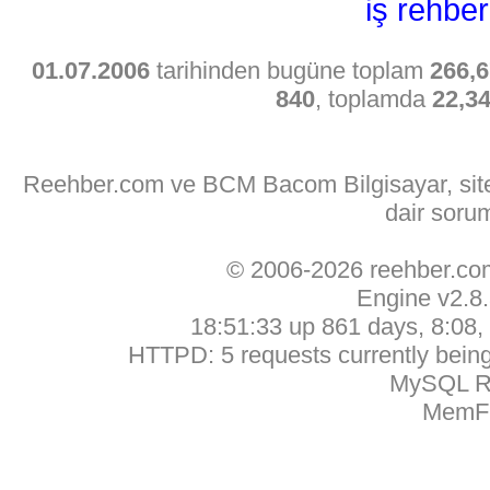
iş rehber
01.07.2006
tarihinden bugüne toplam
266,6
840
, toplamda
22,3
Reehber.com ve BCM Bacom Bilgisayar, sitede
dair soru
© 2006-2026 reehber.c
Engine v2.8
18:51:33 up 861 days, 8:08, 
HTTPD: 5 requests currently being 
MySQL Ru
MemFr