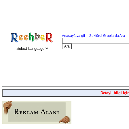
Anasayfaya git
|
Sektörel Gruplarda Ara
Detaylı bilgi içi