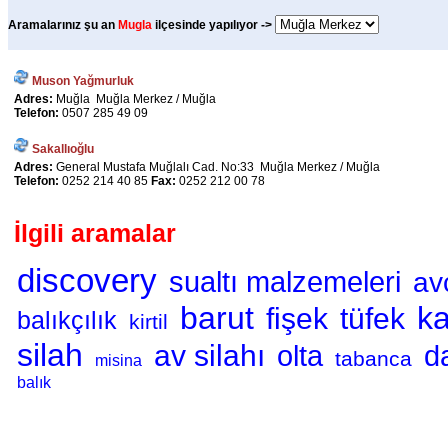
Aramalarınız şu an
Mugla
ilçesinde yapılıyor ->
Muson Yağmurluk
Adres:
Muğla Muğla Merkez / Muğla
Telefon:
0507 285 49 09
Sakallıoğlu
Adres:
General Mustafa Muğlalı Cad. No:33 Muğla Merkez / Muğla
Telefon:
0252 214 40 85
Fax:
0252 212 00 78
İlgili aramalar
discovery
sualtı malzemeleri
avc
barut
k
fişek
tüfek
balıkçılık
kirtil
silah
av silahı
olta
d
tabanca
misina
balık