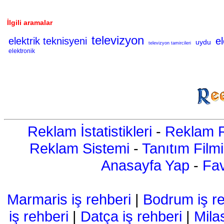
İlgili aramalar
televizyon
elektrik teknisyeni
el
uydu
televizyon tamircileri
elektronik
Reklam İstatistikleri
-
Reklam R
Reklam Sistemi
-
Tanıtım Filmi
Anasayfa Yap
-
Fav
Marmaris iş rehberi
|
Bodrum iş re
iş rehberi
|
Datça iş rehberi
|
Mila