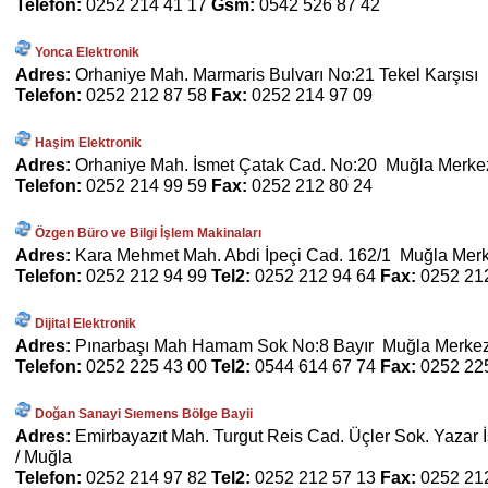
Telefon:
0252 214 41 17
Gsm:
0542 526 87 42
Yonca Elektronik
Adres:
Orhaniye Mah. Marmaris Bulvarı No:21 Tekel Karşısı
Telefon:
0252 212 87 58
Fax:
0252 214 97 09
Haşim Elektronik
Adres:
Orhaniye Mah. İsmet Çatak Cad. No:20 Muğla Merke
Telefon:
0252 214 99 59
Fax:
0252 212 80 24
Özgen Büro ve Bilgi İşlem Makinaları
Adres:
Kara Mehmet Mah. Abdi İpeçi Cad. 162/1 Muğla Merk
Telefon:
0252 212 94 99
Tel2:
0252 212 94 64
Fax:
0252 21
Dijital Elektronik
Adres:
Pınarbaşı Mah Hamam Sok No:8 Bayır Muğla Merkez
Telefon:
0252 225 43 00
Tel2:
0544 614 67 74
Fax:
0252 22
Doğan Sanayi Sıemens Bölge Bayii
Adres:
Emirbayazıt Mah. Turgut Reis Cad. Üçler Sok. Yazar
/ Muğla
Telefon:
0252 214 97 82
Tel2:
0252 212 57 13
Fax:
0252 21