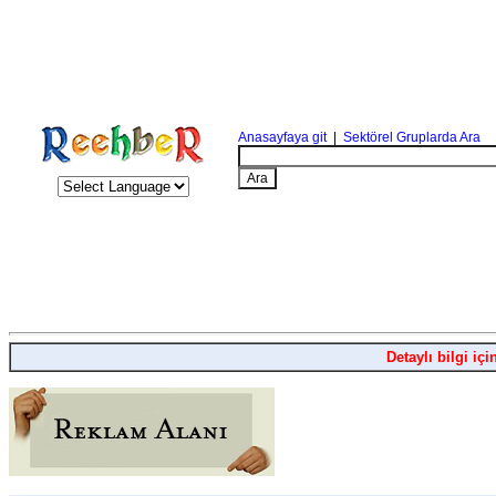
Anasayfaya git
|
Sektörel Gruplarda Ara
Detaylı bilgi içi