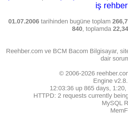
iş rehber
01.07.2006
tarihinden bugüne toplam
266,7
840
, toplamda
22,3
Reehber.com ve BCM Bacom Bilgisayar, sitede
dair soru
© 2006-2026 reehber.c
Engine v2.8
12:03:36 up 865 days, 1:20, 
HTTPD: 2 requests currently being 
MySQL Ru
MemFr