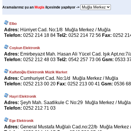
Aramalarınız şu an
Mugla
ilçesinde yapılıyor ->
Elbo
Adres:
Hürriyet Cad. No:1/8 Muğla Merkez / Muğla
Telefon:
0252 214 18 84
Tel2:
0252 214 72 56
Fax:
0252 21
Coşkun Elektronik
Adres:
Emirbeyazıt Mah. Hasan Ali Yücel Cad. Işık Apt.no:7
Telefon:
0252 212 48 03
Tel2:
0542 257 73 06
Gsm:
0533 3
Kalfatoğlu Elektronik Müzik Market
Adres:
Cumhuriyet Cad. No:1/d Muğla Merkez / Muğla
Telefon:
0252 213 00 20
Fax:
0252 213 00 41
Gsm:
0536 68
Hayri Elektronik
Adres:
Şeyh Mah. Saatlikule C No:29 Muğla Merkez / Muğla
Telefon:
0252 212 71 03
Ege Elektronik
Adres:
General Mustafa Muğlalı Cad.no:22/b Muğla Merkez 