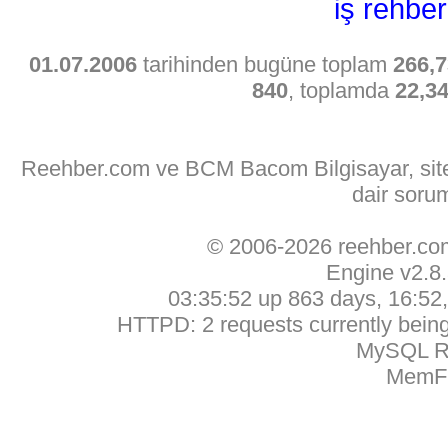
iş rehber
01.07.2006
tarihinden bugüne toplam
266,7
840
, toplamda
22,3
Reehber.com ve BCM Bacom Bilgisayar, sitede
dair soru
© 2006-2026 reehber.c
Engine v2.8
03:35:52 up 863 days, 16:52, 
HTTPD: 2 requests currently being 
MySQL Ru
MemFr