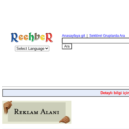
Anasayfaya git
|
Sektörel Gruplarda Ara
Detaylı bilgi içi