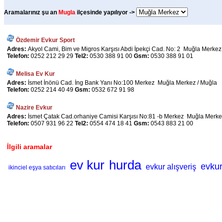
Aramalarınız şu an
Mugla
ilçesinde yapılıyor ->
Özdemir Evkur Sport
Adres:
Akyol Cami, Bim ve Migros Karşısı Abdi İpekçi Cad. No: 2 Muğla Merkez
Telefon:
0252 212 29 29
Tel2:
0530 388 91 00
Gsm:
0530 388 91 01
Melisa Ev Kur
Adres:
İsmet İnönü Cad. İng Bank Yanı No:100 Merkez Muğla Merkez / Muğla
Telefon:
0252 214 40 49
Gsm:
0532 672 91 98
Nazire Evkur
Adres:
İsmet Çatak Cad.orhaniye Camisi Karşısı No:81 -b Merkez Muğla Merke
Telefon:
0507 931 96 22
Tel2:
0554 474 18 41
Gsm:
0543 883 21 00
İlgili aramalar
ev kur
hurda
evkur
evkur alışveriş
ikinciel eşya satıcıları