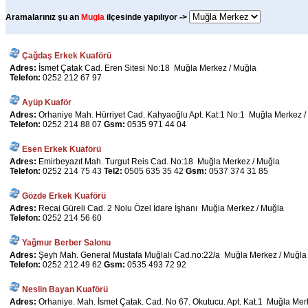
Aramalarınız şu an
Mugla
ilçesinde yapılıyor ->
Çağdaş Erkek Kuaförü
Adres:
İsmet Çatak Cad. Eren Sitesi No:18 Muğla Merkez / Muğla
Telefon:
0252 212 67 97
Ayüp Kuaför
Adres:
Orhaniye Mah. Hürriyet Cad. Kahyaoğlu Apt. Kat:1 No:1 Muğla Merkez /
Telefon:
0252 214 88 07
Gsm:
0535 971 44 04
Esen Erkek Kuaförü
Adres:
Emirbeyazıt Mah. Turgut Reis Cad. No:18 Muğla Merkez / Muğla
Telefon:
0252 214 75 43
Tel2:
0505 635 35 42
Gsm:
0537 374 31 85
Gözde Erkek Kuaförü
Adres:
Recai Güreli Cad. 2 Nolu Özel İdare İşhanı Muğla Merkez / Muğla
Telefon:
0252 214 56 60
Yağmur Berber Salonu
Adres:
Şeyh Mah. General Mustafa Muğlalı Cad.no:22/a Muğla Merkez / Muğla
Telefon:
0252 212 49 62
Gsm:
0535 493 72 92
Neslin Bayan Kuaförü
Adres:
Orhaniye. Mah. İsmet Çatak. Cad. No 67. Okutucu. Apt. Kat.1 Muğla Mer