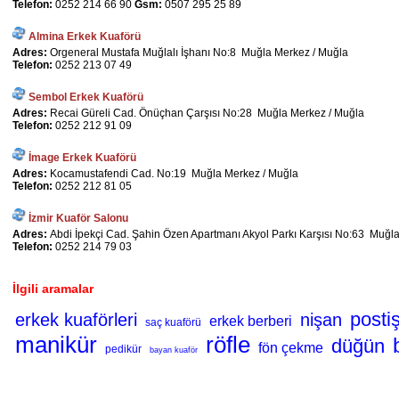
Telefon:
0252 214 66 90
Gsm:
0507 295 25 89
Almina Erkek Kuaförü
Adres:
Orgeneral Mustafa Muğlalı İşhanı No:8 Muğla Merkez / Muğla
Telefon:
0252 213 07 49
Sembol Erkek Kuaförü
Adres:
Recai Güreli Cad. Önüçhan Çarşısı No:28 Muğla Merkez / Muğla
Telefon:
0252 212 91 09
İmage Erkek Kuaförü
Adres:
Kocamustafendi Cad. No:19 Muğla Merkez / Muğla
Telefon:
0252 212 81 05
İzmir Kuaför Salonu
Adres:
Abdi İpekçi Cad. Şahin Özen Apartmanı Akyol Parkı Karşısı No:63 Muğl
Telefon:
0252 214 79 03
İlgili aramalar
posti
erkek kuaförleri
nişan
erkek berberi
saç kuaförü
manikür
röfle
düğün
fön çekme
pedikür
bayan kuaför