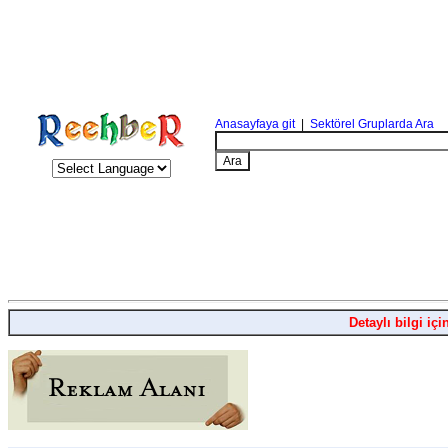
Anasayfaya git
|
Sektörel Gruplarda Ara
Detaylı bilgi içi