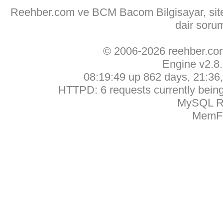
Reehber.com ve BCM Bacom Bilgisayar, sitede
dair soru
© 2006-2026 reehber.c
Engine v2.8
08:19:49 up 862 days, 21:36, 
HTTPD: 6 requests currently being 
MySQL Ru
MemFr