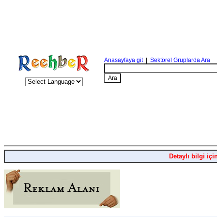
Anasayfaya git
|
Sektörel Gruplarda Ara
Detaylı bilgi içi