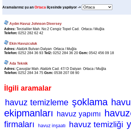
Aramalarınız şu an
Ortaca
ilçesinde yapılıyor ->
Aydın Havuz Johnson Diversey
Adres:
Terzialiler Mah. No:2 Cengiz Topel Cad. Ortaca / Muğla
Telefon:
0252 282 62 42
Ekin Havuzculuk
Adres:
Atatürk Bulvarı Dalyan Ortaca / Muğla
Telefon:
0252 284 36 93
Tel2:
0252 284 36 20
Gsm:
0542 456 09 18
Ada Teknik
Adres:
Çavuşlar Mah. Atatürk Cad. 47/ D Dalyan Ortaca / Muğla
Telefon:
0252 284 34 75
Gsm:
0538 207 08 90
İlgili aramalar
şoklama
havu
havuz temizleme
ekipmanları
havuz
havuz yapımı
firmaları
havuz temizliği
havuz inşaatı