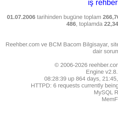
iş rehber
01.07.2006
tarihinden bugüne toplam
266,7
486
, toplamda
22,3
Reehber.com ve BCM Bacom Bilgisayar, sitede
dair soru
© 2006-2026 reehber.c
Engine v2.8
08:28:39 up 864 days, 21:45, 
HTTPD: 6 requests currently being 
MySQL Ru
MemFr