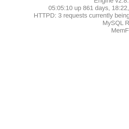
Engine v2.8
05:05:10 up 861 days, 18:22, 
HTTPD: 3 requests currently being 
MySQL Ru
MemFr