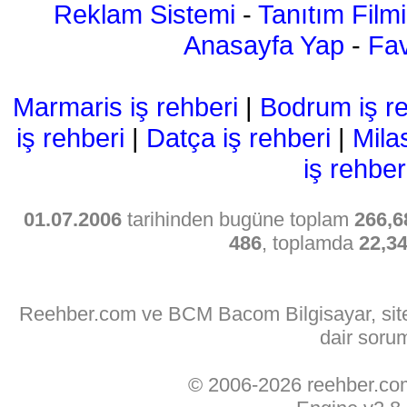
Reklam Sistemi
-
Tanıtım Filmi
Anasayfa Yap
-
Fav
Marmaris iş rehberi
|
Bodrum iş re
iş rehberi
|
Datça iş rehberi
|
Mila
iş rehber
01.07.2006
tarihinden bugüne toplam
266,6
486
, toplamda
22,3
Reehber.com ve BCM Bacom Bilgisayar, sitede
dair soru
© 2006-2026 reehber.c