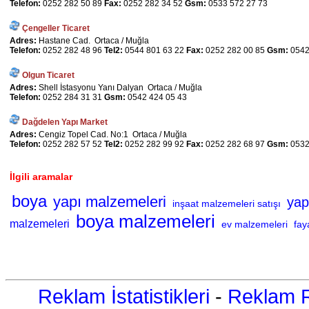
Telefon:
0252 282 50 89
Fax:
0252 282 34 52
Gsm:
0533 572 27 73
Çengeller Ticaret
Adres:
Hastane Cad. Ortaca / Muğla
Telefon:
0252 282 48 96
Tel2:
0544 801 63 22
Fax:
0252 282 00 85
Gsm:
0542
Olgun Ticaret
Adres:
Shell İstasyonu Yanı Dalyan Ortaca / Muğla
Telefon:
0252 284 31 31
Gsm:
0542 424 05 43
Dağdelen Yapı Market
Adres:
Cengiz Topel Cad. No:1 Ortaca / Muğla
Telefon:
0252 282 57 52
Tel2:
0252 282 99 92
Fax:
0252 282 68 97
Gsm:
0532
İlgili aramalar
boya
yapı malzemeleri
yap
inşaat malzemeleri satışı
boya malzemeleri
malzemeleri
ev malzemeleri
fay
Reklam İstatistikleri
-
Reklam R