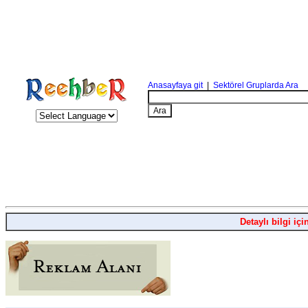
Anasayfaya git
|
Sektörel Gruplarda Ara
Detaylı bilgi içi