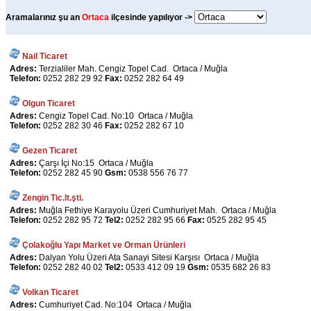
Aramalarınız şu an
Ortaca
ilçesinde yapılıyor ->
Nail Ticaret
Adres:
Terzialiler Mah. Cengiz Topel Cad. Ortaca / Muğla
Telefon:
0252 282 29 92
Fax:
0252 282 64 49
Olgun Ticaret
Adres:
Cengiz Topel Cad. No:10 Ortaca / Muğla
Telefon:
0252 282 30 46
Fax:
0252 282 67 10
Gezen Ticaret
Adres:
Çarşı İçi No:15 Ortaca / Muğla
Telefon:
0252 282 45 90
Gsm:
0538 556 76 77
Zengin Tic.lt.şti.
Adres:
Muğla Fethiye Karayolu Üzeri Cumhuriyet Mah. Ortaca / Muğla
Telefon:
0252 282 95 72
Tel2:
0252 282 95 66
Fax:
0525 282 95 45
Çolakoğlu Yapı Market ve Orman Ürünleri
Adres:
Dalyan Yolu Üzeri Ata Sanayi Sitesi Karşısı Ortaca / Muğla
Telefon:
0252 282 40 02
Tel2:
0533 412 09 19
Gsm:
0535 682 26 83
Volkan Ticaret
Adres:
Cumhuriyet Cad. No:104 Ortaca / Muğla