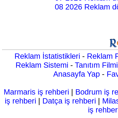
08 2026 Reklam dön
Reklam İstatistikleri
-
Reklam R
Reklam Sistemi
-
Tanıtım Filmi
Anasayfa Yap
-
Fav
Marmaris iş rehberi
|
Bodrum iş re
iş rehberi
|
Datça iş rehberi
|
Mila
iş rehber