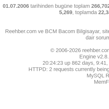
01.07.2006
tarihinden bugüne toplam
266,70
5,269
, toplamda
22,3
Reehber.com ve BCM Bacom Bilgisayar, sitede
dair soru
© 2006-2026 reehber.c
Engine v2.8
20:24:23 up 862 days, 9:41, 
HTTPD: 2 requests currently being 
MySQL Ru
MemFr