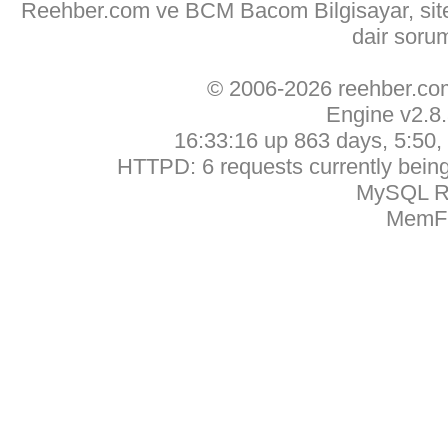
Reehber.com ve BCM Bacom Bilgisayar, sitede
dair soru
© 2006-2026 reehber.c
Engine v2.8
16:33:16 up 863 days, 5:50, 
HTTPD: 6 requests currently being 
MySQL Ru
MemFr