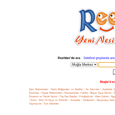
Reehber'de ara
Sektörel gruplarda ara
Mugla'd en
Spor Malzemeleri
|
Giyim Mağazaları ve Butikler
|
Su Satıcıları
|
Ayakkabı Ç
Kurumları
|
İnşaat Malzemeleri
|
Restaurantlar, Cafeler
|
Beyaz Eşya Servisi
|
Donanım ve Teknik Servis
|
Tüp Gaz Bayileri
|
Fotoğrafçılar, Video Çekimi
|
Sig
|
Evkur, İkinci El Eşya ve Eskiciler
|
Avukatlar
|
Kitabevleri
|
Beyazeşya Satıcı
Taşımacılık
|
Tüm Sektörler