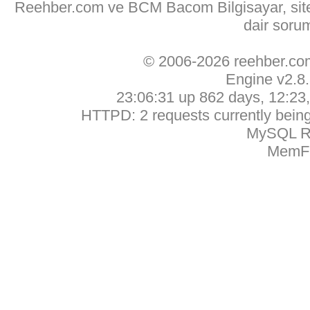
Reehber.com ve BCM Bacom Bilgisayar, sitede
dair soru
© 2006-2026 reehber.c
Engine v2.8
23:06:31 up 862 days, 12:23, 
HTTPD: 2 requests currently being 
MySQL Ru
MemFr