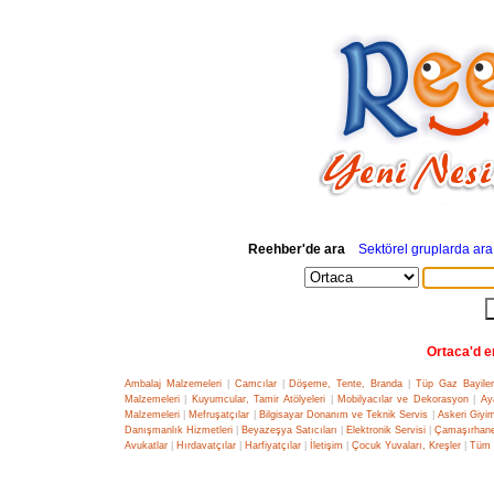
Reehber'de ara
Sektörel gruplarda ara
Ortaca'd en
Ambalaj Malzemeleri
|
Camcılar
|
Döşeme, Tente, Branda
|
Tüp Gaz Bayiler
Malzemeleri
|
Kuyumcular, Tamir Atölyeleri
|
Mobilyacılar ve Dekorasyon
|
Ay
Malzemeleri
|
Mefruşatçılar
|
Bilgisayar Donanım ve Teknik Servis
|
Askeri Giy
Danışmanlık Hizmetleri
|
Beyazeşya Satıcıları
|
Elektronik Servisi
|
Çamaşırhane
Avukatlar
|
Hırdavatçılar
|
Harfiyatçılar
|
İletişim
|
Çocuk Yuvaları, Kreşler
|
Tüm 