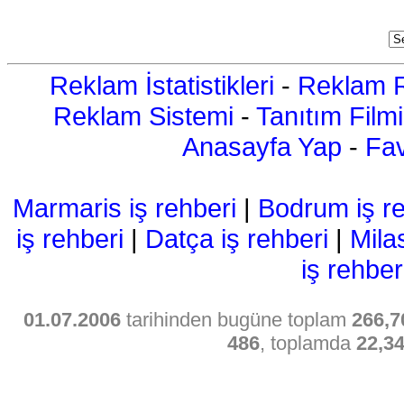
Reklam İstatistikleri
-
Reklam R
Reklam Sistemi
-
Tanıtım Filmi
Anasayfa Yap
-
Fav
Marmaris iş rehberi
|
Bodrum iş re
iş rehberi
|
Datça iş rehberi
|
Mila
iş rehber
01.07.2006
tarihinden bugüne toplam
266,7
486
, toplamda
22,3