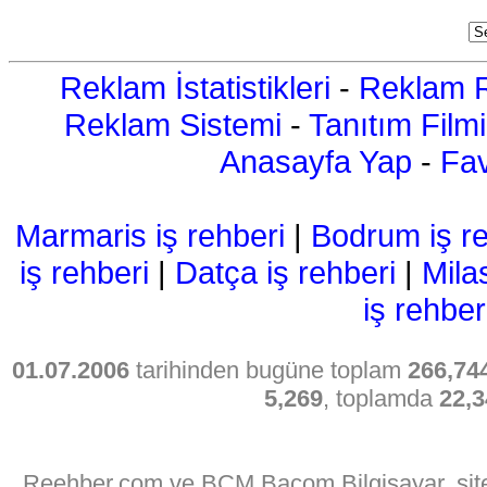
Reklam İstatistikleri
-
Reklam R
Reklam Sistemi
-
Tanıtım Filmi
Anasayfa Yap
-
Fav
Marmaris iş rehberi
|
Bodrum iş re
iş rehberi
|
Datça iş rehberi
|
Mila
iş rehber
01.07.2006
tarihinden bugüne toplam
266,74
5,269
, toplamda
22,3
Reehber.com ve BCM Bacom Bilgisayar, sitede