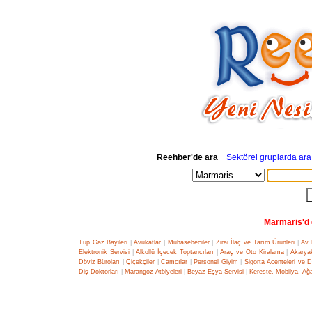
Reehber'de ara
Sektörel gruplarda ara
Marmaris'd e
Tüp Gaz Bayileri
|
Avukatlar
|
Muhasebeciler
|
Zirai İlaç ve Tarım Ürünleri
|
Av 
Elektronik Servisi
|
Alkollü İçecek Toptancıları
|
Araç ve Oto Kiralama
|
Akaryak
Döviz Büroları
|
Çiçekçiler
|
Camcılar
|
Personel Giyim
|
Sigorta Acenteleri ve 
Diş Doktorları
|
Marangoz Atölyeleri
|
Beyaz Eşya Servisi
|
Kereste, Mobilya, Ağa