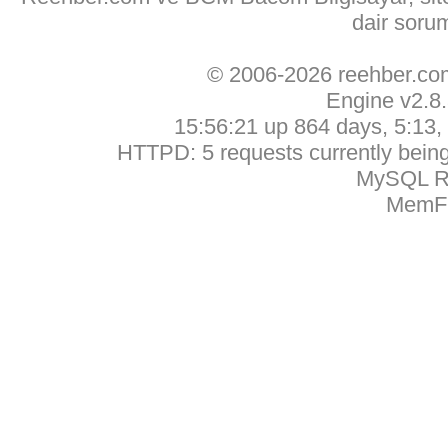
dair soru
© 2006-2026 reehber.c
Engine v2.8
15:56:21 up 864 days, 5:13, 
HTTPD: 5 requests currently being 
MySQL Ru
MemFr