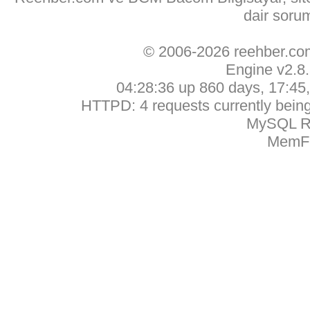
dair soru
© 2006-2026 reehber.c
Engine v2.8
04:28:36 up 860 days, 17:45, 
HTTPD: 4 requests currently being 
MySQL Ru
MemFr