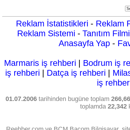
Reklam İstatistikleri
-
Reklam R
Reklam Sistemi
-
Tanıtım Filmi
Anasayfa Yap
-
Fav
Marmaris iş rehberi
|
Bodrum iş re
iş rehberi
|
Datça iş rehberi
|
Mila
iş rehber
01.07.2006
tarihinden bugüne toplam
266,6
toplamda
22,342
k
Reehber.com ve BCM Bacom Bilgisayar, sitede