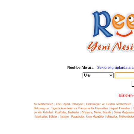
Reehber'de ara
Sektörel gruplarda ara
Ula'd en 
Av Malzemeleri
|
Otel, Apart, Pansiyon
|
Elektrikçiler ve Elektrik Malzemeleri
|
Dekorasyon
|
Sigorta Acenteleri ve Danışmanlık Hizmetleri
|
İnşaat Firmaları
|
ve Yan Ürünleri
|
Kuaförler, Berberler
|
Döşeme, Tente, Branda
|
Giyim Mağazalar
|
Marketler, Büfeler
|
İletişim
|
Pastaneler, Unlu Mamüller
|
Mimarlar, Mühendisler