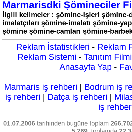
Marmarisdki Şömineciler Fir
İlgili kelimeler : şömine-işleri şömin
imalatçıları şömine-imalatı şömine-ya
şömine şömine-camları şömine-barbek
Reklam İstatistikleri
-
Reklam R
Reklam Sistemi
-
Tanıtım Filmi
Anasayfa Yap
-
Fav
Marmaris iş rehberi
|
Bodrum iş re
iş rehberi
|
Datça iş rehberi
|
Mila
iş rehber
01.07.2006
tarihinden bugüne toplam
266,70
5,269
, toplamda
22,3