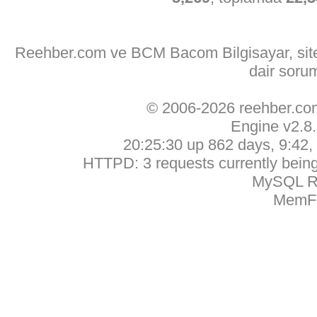
Reehber.com ve BCM Bacom Bilgisayar, sitede
dair soru
© 2006-2026 reehber.c
Engine v2.8
20:25:30 up 862 days, 9:42, 
HTTPD: 3 requests currently being 
MySQL Ru
MemFr