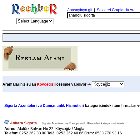
Anasayfaya git
|
Sektörel Gruplarda Ara
Aramalarınız şu an
Koycegiz
ilçesinde yapılıyor ->
Sigorta Acenteleri ve Danışmanlık Hizmetleri
kategorisindeki tüm firmaları ve
Ankara Sigorta
Sigorta Acenteleri ve Danışmanlık Hizmetleri kategorisini listele
Adres:
Atatürk Bulvarı No:22 Köyceğiz / Muğla
Telefon:
0252 262 33 00
Tel2:
0252 262 40 66
Gsm:
0533 770 93 16