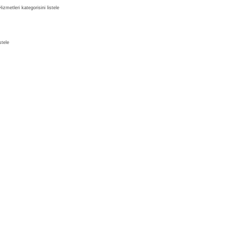
zmetleri kategorisini listele
stele