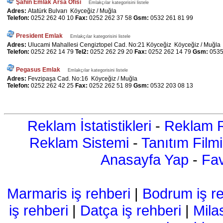
Şahin Emlak Arsa Ofisi
Emlakçılar kategorisini listele
Adres:
Atatürk Bulvarı Köyceğiz / Muğla
Telefon:
0252 262 40 10
Fax:
0252 262 37 58
Gsm:
0532 261 81 99
President Emlak
Emlakçılar kategorisini listele
Adres:
Ulucami Mahallesi Cengiztopel Cad. No:21 Köyceğiz Köyceğiz / Muğla
Telefon:
0252 262 14 79
Tel2:
0252 262 29 20
Fax:
0252 262 14 79
Gsm:
0535
Pegasus Emlak
Emlakçılar kategorisini listele
Adres:
Fevzipaşa Cad. No:16 Köyceğiz / Muğla
Telefon:
0252 262 42 25
Fax:
0252 262 51 89
Gsm:
0532 203 08 13
Reklam İstatistikleri
-
Reklam R
Reklam Sistemi
-
Tanıtım Filmi
Anasayfa Yap
-
Fav
Marmaris iş rehberi
|
Bodrum iş re
iş rehberi
|
Datça iş rehberi
|
Mila