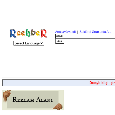
Anasayfaya git
|
Sektörel Gruplarda Ara
Detaylı bilgi içi