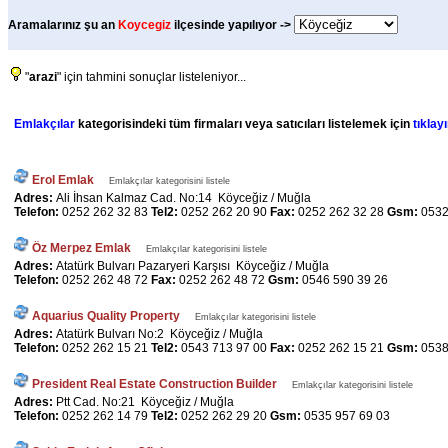
Aramalarınız şu an
Koycegiz
ilçesinde yapılıyor ->
"
arazi
" için tahmini sonuçlar listeleniyor...
Emlakçılar
kategorisindeki tüm firmaları veya satıcıları listelemek için
tıklayı
Erol Emlak
Emlakçılar kategorisini listele
Adres:
Ali İhsan Kalmaz Cad. No:14 Köyceğiz / Muğla
Telefon:
0252 262 32 83
Tel2:
0252 262 20 90
Fax:
0252 262 32 28
Gsm:
0532
Öz Merpez Emlak
Emlakçılar kategorisini listele
Adres:
Atatürk Bulvarı Pazaryeri Karşısı Köyceğiz / Muğla
Telefon:
0252 262 48 72
Fax:
0252 262 48 72
Gsm:
0546 590 39 26
Aquarius Quality Property
Emlakçılar kategorisini listele
Adres:
Atatürk Bulvarı No:2 Köyceğiz / Muğla
Telefon:
0252 262 15 21
Tel2:
0543 713 97 00
Fax:
0252 262 15 21
Gsm:
0538
President Real Estate Construction Builder
Emlakçılar kategorisini listele
Adres:
Ptt Cad. No:21 Köyceğiz / Muğla
Telefon:
0252 262 14 79
Tel2:
0252 262 29 20
Gsm:
0535 957 69 03