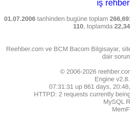
iş rehber
01.07.2006
tarihinden bugüne toplam
266,69
110
, toplamda
22,3
Reehber.com ve BCM Bacom Bilgisayar, sitede
dair soru
© 2006-2026 reehber.c
Engine v2.8
07:31:31 up 861 days, 20:48, 
HTTPD: 2 requests currently being 
MySQL Ru
MemFr