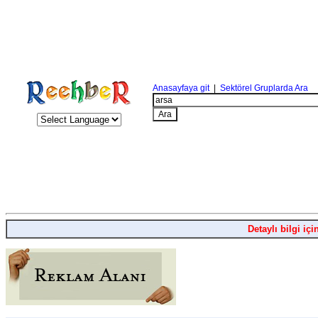
Anasayfaya git
|
Sektörel Gruplarda Ara
Detaylı bilgi içi