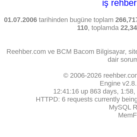
iş rehber
01.07.2006
tarihinden bugüne toplam
266,71
110
, toplamda
22,3
Reehber.com ve BCM Bacom Bilgisayar, sitede
dair soru
© 2006-2026 reehber.c
Engine v2.8
12:41:16 up 863 days, 1:58, 
HTTPD: 6 requests currently being 
MySQL Ru
MemFr