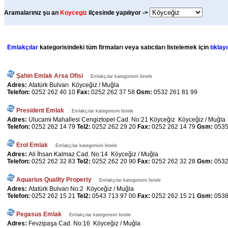
Aramalarınız şu an
Koycegiz
ilçesinde yapılıyor ->
Emlakçılar
kategorisindeki tüm firmaları veya satıcıları listelemek için
tıklayı
Şahin Emlak Arsa Ofisi
Emlakçılar kategorisini listele
Adres:
Atatürk Bulvarı Köyceğiz / Muğla
Telefon:
0252 262 40 10
Fax:
0252 262 37 58
Gsm:
0532 261 81 99
President Emlak
Emlakçılar kategorisini listele
Adres:
Ulucami Mahallesi Cengiztopel Cad. No:21 Köyceğiz Köyceğiz / Muğla
Telefon:
0252 262 14 79
Tel2:
0252 262 29 20
Fax:
0252 262 14 79
Gsm:
0535
Erol Emlak
Emlakçılar kategorisini listele
Adres:
Ali İhsan Kalmaz Cad. No:14 Köyceğiz / Muğla
Telefon:
0252 262 32 83
Tel2:
0252 262 20 90
Fax:
0252 262 32 28
Gsm:
0532
Aquarius Quality Property
Emlakçılar kategorisini listele
Adres:
Atatürk Bulvarı No:2 Köyceğiz / Muğla
Telefon:
0252 262 15 21
Tel2:
0543 713 97 00
Fax:
0252 262 15 21
Gsm:
0538
Pegasus Emlak
Emlakçılar kategorisini listele
Adres:
Fevzipaşa Cad. No:16 Köyceğiz / Muğla