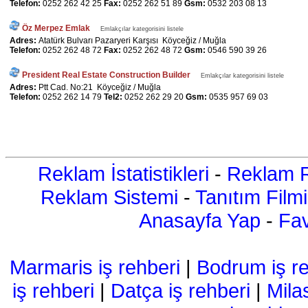
Telefon:
0252 262 42 25
Fax:
0252 262 51 89
Gsm:
0532 203 08 13
Öz Merpez Emlak
Emlakçılar kategorisini listele
Adres:
Atatürk Bulvarı Pazaryeri Karşısı Köyceğiz / Muğla
Telefon:
0252 262 48 72
Fax:
0252 262 48 72
Gsm:
0546 590 39 26
President Real Estate Construction Builder
Emlakçılar kategorisini listele
Adres:
Ptt Cad. No:21 Köyceğiz / Muğla
Telefon:
0252 262 14 79
Tel2:
0252 262 29 20
Gsm:
0535 957 69 03
Reklam İstatistikleri
-
Reklam R
Reklam Sistemi
-
Tanıtım Filmi
Anasayfa Yap
-
Fav
Marmaris iş rehberi
|
Bodrum iş re
iş rehberi
|
Datça iş rehberi
|
Mila