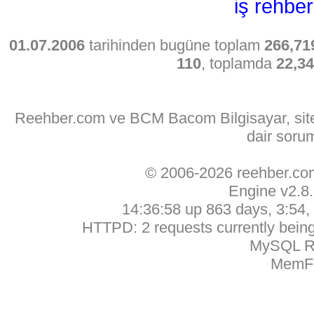
iş rehber
01.07.2006
tarihinden bugüne toplam
266,71
110
, toplamda
22,3
Reehber.com ve BCM Bacom Bilgisayar, sitede
dair soru
© 2006-2026 reehber.c
Engine v2.8
14:36:58 up 863 days, 3:54, 
HTTPD: 2 requests currently being 
MySQL Ru
MemFr