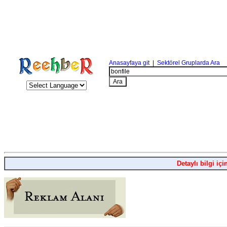
Anasayfaya git
|
Sektörel Gruplarda Ara
Detaylı bilgi içi