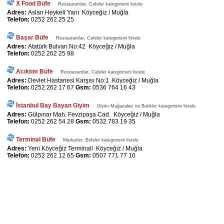
X Food Büfe
Restaurantlar, Cafeler kategorisini listele
Adres:
Aslan Heykeli Yanı Köyceğiz / Muğla
Telefon:
0252 262 25 25
Başar Büfe
Restaurantlar, Cafeler kategorisini listele
Adres:
Atatürk Bulvarı No:42 Köyceğiz / Muğla
Telefon:
0252 262 25 98
Acıktım Büfe
Restaurantlar, Cafeler kategorisini listele
Adres:
Devlet Hastanesi Karşısı No:1 Köyceğiz / Muğla
Telefon:
0252 262 17 67
Gsm:
0536 764 16 43
İstanbul Bay Bayan Giyim
Giyim Mağazaları ve Butikler kategorisini listele
Adres:
Gülpınar Mah. Fevzipaşa Cad. Köyceğiz / Muğla
Telefon:
0252 262 54 28
Gsm:
0532 783 19 35
Terminal Büfe
Marketler, Büfeler kategorisini listele
Adres:
Yeni Köyceğiz Terminali Köyceğiz / Muğla
Telefon:
0252 262 12 65
Gsm:
0507 771 77 10