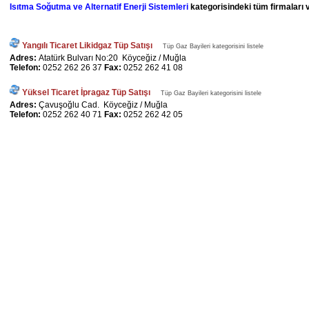
Isıtma Soğutma ve Alternatif Enerji Sistemleri
kategorisindeki tüm firmaları v
Yangılı Ticaret Likidgaz Tüp Satışı
Tüp Gaz Bayileri kategorisini listele
Adres:
Atatürk Bulvarı No:20 Köyceğiz / Muğla
Telefon:
0252 262 26 37
Fax:
0252 262 41 08
Yüksel Ticaret İpragaz Tüp Satışı
Tüp Gaz Bayileri kategorisini listele
Adres:
Çavuşoğlu Cad. Köyceğiz / Muğla
Telefon:
0252 262 40 71
Fax:
0252 262 42 05