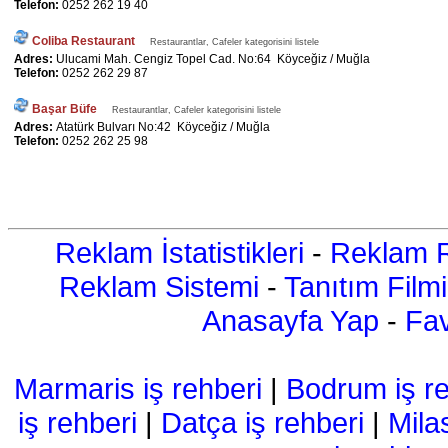
Telefon:
0252 262 19 40
Coliba Restaurant
Restaurantlar, Cafeler kategorisini listele
Adres:
Ulucami Mah. Cengiz Topel Cad. No:64 Köyceğiz / Muğla
Telefon:
0252 262 29 87
Başar Büfe
Restaurantlar, Cafeler kategorisini listele
Adres:
Atatürk Bulvarı No:42 Köyceğiz / Muğla
Telefon:
0252 262 25 98
Reklam İstatistikleri
-
Reklam R
Reklam Sistemi
-
Tanıtım Filmi
Anasayfa Yap
-
Fav
Marmaris iş rehberi
|
Bodrum iş re
iş rehberi
|
Datça iş rehberi
|
Mila