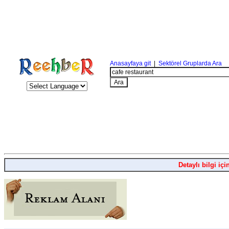
Anasayfaya git
|
Sektörel Gruplarda Ara
Detaylı bilgi içi