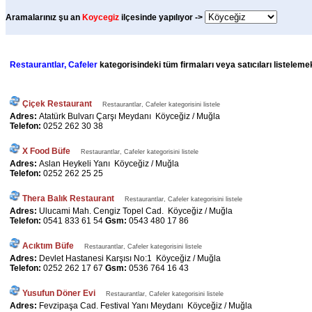
Aramalarınız şu an
Koycegiz
ilçesinde yapılıyor ->
Restaurantlar, Cafeler
kategorisindeki tüm firmaları veya satıcıları listeleme
Çiçek Restaurant
Restaurantlar, Cafeler kategorisini listele
Adres:
Atatürk Bulvarı Çarşı Meydanı Köyceğiz / Muğla
Telefon:
0252 262 30 38
X Food Büfe
Restaurantlar, Cafeler kategorisini listele
Adres:
Aslan Heykeli Yanı Köyceğiz / Muğla
Telefon:
0252 262 25 25
Thera Balık Restaurant
Restaurantlar, Cafeler kategorisini listele
Adres:
Ulucami Mah. Cengiz Topel Cad. Köyceğiz / Muğla
Telefon:
0541 833 61 54
Gsm:
0543 480 17 86
Acıktım Büfe
Restaurantlar, Cafeler kategorisini listele
Adres:
Devlet Hastanesi Karşısı No:1 Köyceğiz / Muğla
Telefon:
0252 262 17 67
Gsm:
0536 764 16 43
Yusufun Döner Evi
Restaurantlar, Cafeler kategorisini listele
Adres:
Fevzipaşa Cad. Festival Yanı Meydanı Köyceğiz / Muğla