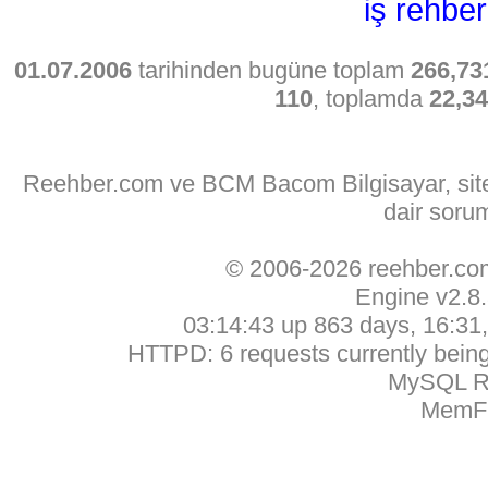
iş rehber
01.07.2006
tarihinden bugüne toplam
266,73
110
, toplamda
22,3
Reehber.com ve BCM Bacom Bilgisayar, sitede
dair soru
© 2006-2026 reehber.c
Engine v2.8
03:14:43 up 863 days, 16:31, 
HTTPD: 6 requests currently being 
MySQL Ru
MemFr