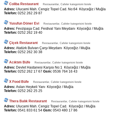
Coliba Restaurant
Restaurantlar, Cafeler kategorisini listele
Adres:
Ulucami Mah. Cengiz Topel Cad. No:64 Köyceğiz / Muğla
Telefon:
0252 262 29 87
Yusufun Döner Evi
Restaurantlar, Cafeler kategorisini listele
Adres:
Fevzipaşa Cad. Festival Yanı Meydanı Köyceğiz / Muğla
Telefon:
0252 262 19 40
Çiçek Restaurant
Restaurantlar, Cafeler kategorisini listele
Adres:
Atatürk Bulvarı Çarşı Meydanı Köyceğiz / Muğla
Telefon:
0252 262 30 38
Acıktım Büfe
Restaurantlar, Cafeler kategorisini listele
Adres:
Devlet Hastanesi Karşısı No:1 Köyceğiz / Muğla
Telefon:
0252 262 17 67
Gsm:
0536 764 16 43
X Food Büfe
Restaurantlar, Cafeler kategorisini listele
Adres:
Aslan Heykeli Yanı Köyceğiz / Muğla
Telefon:
0252 262 25 25
Thera Balık Restaurant
Restaurantlar, Cafeler kategorisini listele
Adres:
Ulucami Mah. Cengiz Topel Cad. Köyceğiz / Muğla
Telefon:
0541 833 61 54
Gsm:
0543 480 17 86