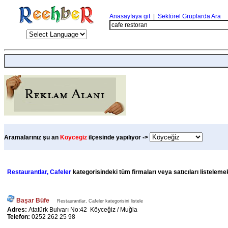
Anasayfaya git
|
Sektörel Gruplarda Ara
Aramalarınız şu an
Koycegiz
ilçesinde yapılıyor ->
Restaurantlar, Cafeler
kategorisindeki tüm firmaları veya satıcıları listeleme
Başar Büfe
Restaurantlar, Cafeler kategorisini listele
Adres:
Atatürk Bulvarı No:42 Köyceğiz / Muğla
Telefon:
0252 262 25 98